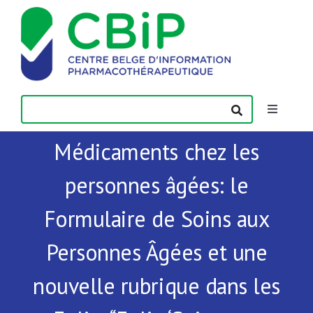
Passer
au
contenu
Toggle
Navigatio
Médicaments chez les
Actualités
personnes âgées: le
Publications
Formulaire de Soins aux
Formations
Personnes Âgées et une
nouvelle rubrique dans les
Contact