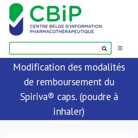
Passer
au
contenu
Toggle
Navigatio
Modification des modalités
Actualités
de remboursement du
Publications
Spiriva® caps. (poudre à
Formations
inhaler)
Contact