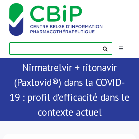
Passer
au
contenu
Toggle
Navigatio
Nirmatrelvir + ritonavir
Actualités
(Paxlovid®) dans la COVID-
Publications
19 : profil d’efficacité dans le
Formations
contexte actuel
Contact