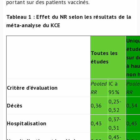
portant sur des patients vaccinés.
Tableau 1 : Effet du NR selon les résultats de la
méta-analyse du KCE
Uniq
étud
Toutes les
sur d
études
à hau
non h
Pooled
IC à
Poole
Critère d’évaluation
RR
95%
RR
0,25-
Décès
0,36
0,34
0,52
0,37-
Hospitalisation
0,43
0,45
0,51
0,45-