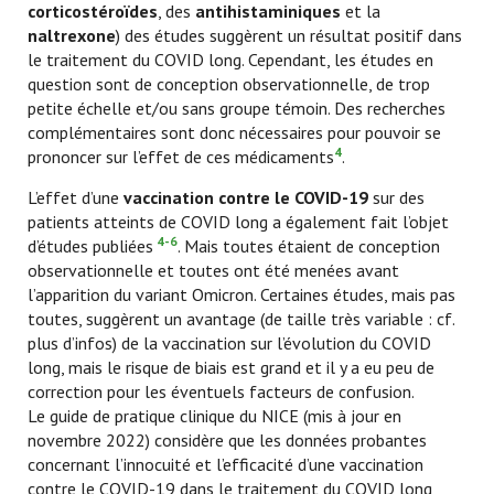
corticostéroïdes
, des
antihistaminiques
et la
naltrexone
) des études suggèrent un résultat positif dans
le traitement du COVID long. Cependant, les études en
question sont de conception observationnelle, de trop
petite échelle et/ou sans groupe témoin. Des recherches
complémentaires sont donc nécessaires pour pouvoir se
4
prononcer sur l’effet de ces médicaments
.
L’effet d’une
vaccination contre le COVID-19
sur des
patients atteints de COVID long a également fait l’objet
4-6
d’études publiées
. Mais toutes étaient de conception
observationnelle et toutes ont été menées avant
l’apparition du variant Omicron. Certaines études, mais pas
toutes, suggèrent un avantage (de taille très variable : cf.
plus d’infos) de la vaccination sur l’évolution du COVID
long, mais le risque de biais est grand et il y a eu peu de
correction pour les éventuels facteurs de confusion.
Le guide de pratique clinique du NICE (mis à jour en
novembre 2022) considère que les données probantes
concernant l’innocuité et l’efficacité d’une vaccination
contre le COVID-19 dans le traitement du COVID long