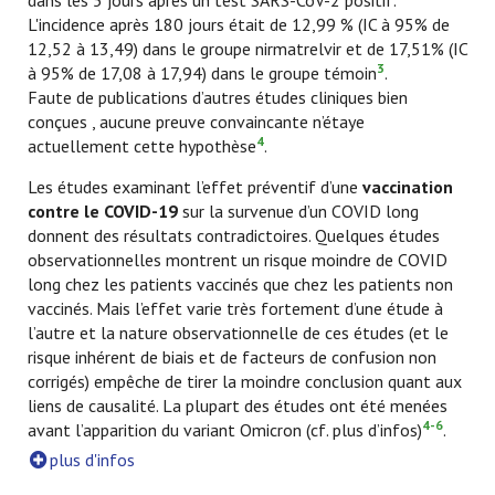
dans les 5 jours après un test SARS-CoV-2 positif.
L'incidence après 180 jours était de 12,99 % (IC à 95% de
12,52 à 13,49) dans le groupe nirmatrelvir et de 17,51% (IC
3
à 95% de 17,08 à 17,94) dans le groupe témoin
.
Faute de publications d’autres études cliniques bien
conçues , aucune preuve convaincante n’étaye
4
actuellement cette hypothèse
.
Les études examinant l’effet préventif d’une
vaccination
contre le COVID-19
sur la survenue d’un COVID long
donnent des résultats contradictoires. Quelques études
observationnelles montrent un risque moindre de COVID
long chez les patients vaccinés que chez les patients non
vaccinés. Mais l’effet varie très fortement d’une étude à
l’autre et la nature observationnelle de ces études (et le
risque inhérent de biais et de facteurs de confusion non
corrigés) empêche de tirer la moindre conclusion quant aux
liens de causalité. La plupart des études ont été menées
4-6
avant l’apparition du variant Omicron (cf. plus d’infos)
.
plus d'infos