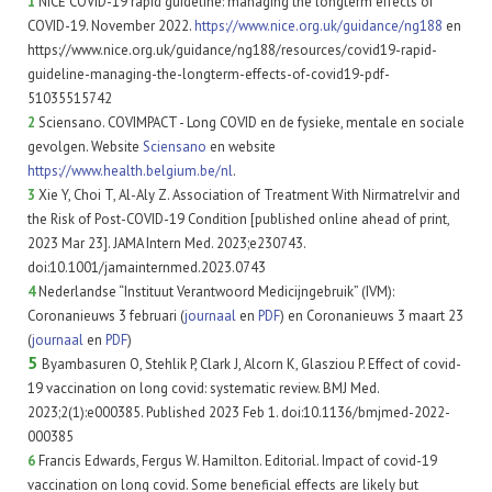
1
NICE COVID-19 rapid guideline: managing the longterm effects of
COVID-19. November 2022.
https://www.nice.org.uk/guidance/ng188
en
https://www.nice.org.uk/guidance/ng188/resources/covid19-rapid-
guideline-managing-the-longterm-effects-of-covid19-pdf-
51035515742
2
Sciensano. COVIMPACT - Long COVID en de fysieke, mentale en sociale
gevolgen. Website
Sciensano
en website
https://www.health.belgium.be/nl
.
3
Xie Y, Choi T, Al-Aly Z. Association of Treatment With Nirmatrelvir and
the Risk of Post-COVID-19 Condition [published online ahead of print,
2023 Mar 23]. JAMA Intern Med. 2023;e230743.
doi:10.1001/jamainternmed.2023.0743
4
N
ederlandse “Instituut Verantwoord Medicijngebruik” (IVM):
Coronanieuws 3 februari (
journaal
en
PDF
) en Coronanieuws 3 maart 23
(
journaal
en
PDF
)
5
Byambasuren O, Stehlik P, Clark J, Alcorn K, Glasziou P. Effect of covid-
19 vaccination on long covid: systematic review. BMJ Med.
2023;2(1):e000385. Published 2023 Feb 1. doi:10.1136/bmjmed-2022-
000385
6
Francis Edwards, Fergus W. Hamilton. Editorial. Impact of covid-19
vaccination on long covid. Some beneficial effects are likely but