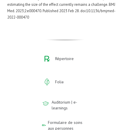
estimating the size of the effect currently remains a challenge. BMJ
Med. 2023;2:e000470. Published 2023 Feb 28. doi:10.1136/bmjmed-
2022-000470
Répertoire
Folia
Auditorium | e-
learnings
Formulaire de soins
aux personnes