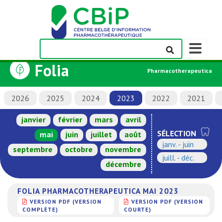
Afficher/m
la
Folia
barre
Pharmacotherapeutica
de
navigation
2026
2025
2024
2023
2022
2021
janvier
février
mars
avril
SÉLECTION
mai
juin
juillet
août
janv. - juin
septembre
octobre
novembre
juill. - déc.
décembre
FOLIA PHARMACOTHERAPEUTICA MAI 2023
VERSION PDF (VERSION
VERSION PDF (VERSION
COMPLÈTE)
COURTE)