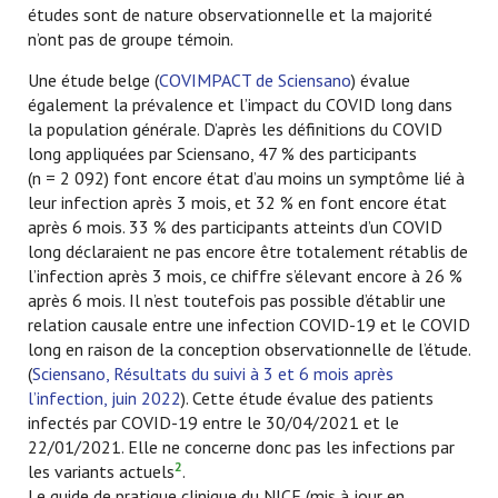
études sont de nature observationnelle et la majorité
n’ont pas de groupe témoin.
Une étude belge (
COVIMPACT de Sciensano
) évalue
également la prévalence et l’impact du COVID long dans
la population générale. D’après les définitions du COVID
long appliquées par Sciensano, 47 % des participants
(n = 2 092) font encore état d’au moins un symptôme lié à
leur infection après 3 mois, et 32 % en font encore état
après 6 mois. 33 % des participants atteints d’un COVID
long déclaraient ne pas encore être totalement rétablis de
l’infection après 3 mois, ce chiffre s’élevant encore à 26 %
après 6 mois. Il n’est toutefois pas possible d’établir une
relation causale entre une infection COVID-19 et le COVID
long en raison de la conception observationnelle de l’étude.
(
Sciensano, Résultats du suivi à 3 et 6 mois après
l’infection, juin 2022
). Cette étude évalue des patients
infectés par COVID-19 entre le 30/04/2021 et le
22/01/2021. Elle ne concerne donc pas les infections par
2
les variants actuels
.
Le guide de pratique clinique du NICE (mis à jour en