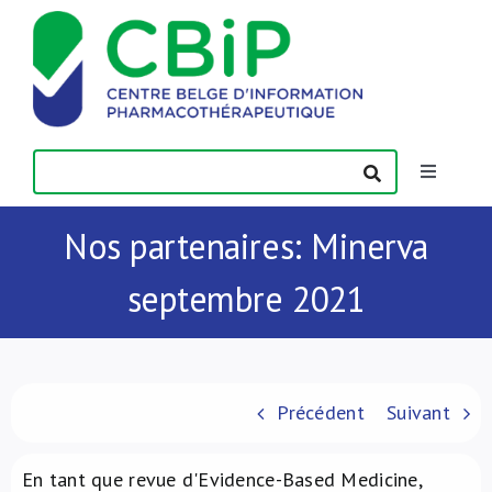
Passer
au
contenu
Toggle
Navigatio
Actualités
Nos partenaires: Minerva
septembre 2021
Publications
Formations
Précédent
Suivant
Contact
En tant que revue d'Evidence-Based Medicine,