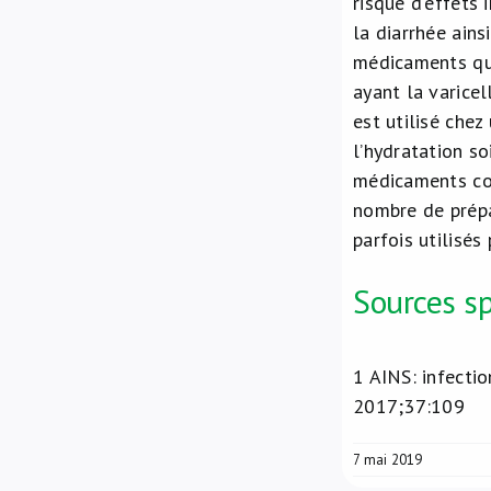
risque d'effets 
la diarrhée ains
médicaments qui
ayant la varicel
est utilisé chez
l’hydratation so
médicaments cont
nombre de prépa
parfois utilisés
Sources sp
1
AINS: infectio
2017;37:109
7 mai 2019