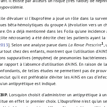
ant. Il existe par ailleurs un risque (très faible) de néphr
’hypovolémie.
icile d’évaluer si l’ibuprofène a joué un rôle dans la sur
ues bêta-hémolytiques du groupe A (évolution vers un ch
lure. On a déjà mentionné dans les Folia qu’une incidenc
ciite nécrosante) a été décrite chez les patients ayant la 
1
2013
]. Selon une analyse parue dans
La Revue Prescrire
,
urtout chez des enfants, montrent que l’utilisation d’AIN
ons suppuratives (empyème) de pneumonies bactériennes; 
ar rapport à l’absence d’utilisation d’AINS. En raison de l
onfondants, de telles études ne permettent pas de prouve
nclut qu’il est préférable d’éviter les AINS en cas d‘infe
u’un antipyrétique est indiqué.
CBIP
.
Lorsqu’on choisit d’administrer un antipyrétique à un
itue en effet le premier choix. L'ibuprofène n'est qu'un sec