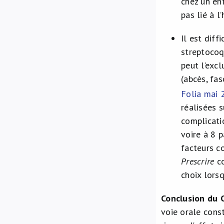
chez un enf
pas lié à l
Il est diff
streptocoq
peut l’exc
(abcès, fas
Folia mai 
réalisées s
complicati
voire à 8 p
facteurs c
Prescrire
co
choix lorsq
Conclusion du 
voie orale const