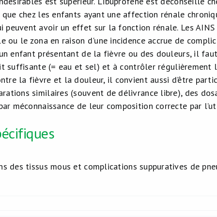
indésirables est supérieur. L’ibuprofène est déconseillé 
i que chez les enfants ayant une affection rénale chroniq
 peuvent avoir un effet sur la fonction rénale. Les AINS 
le ou le zona en raison d'une incidence accrue de complic
 un enfant présentant de la fièvre ou des douleurs, il fau
it suffisante (= eau et sel) et à contrôler régulièrement l
re la fièvre et la douleur, il convient aussi d’être parti
rations similaires (souvent de délivrance libre), des do
 par méconnaissance de leur composition correcte par l’uti
écifiques
ns des tissus mous et complications suppuratives de pn