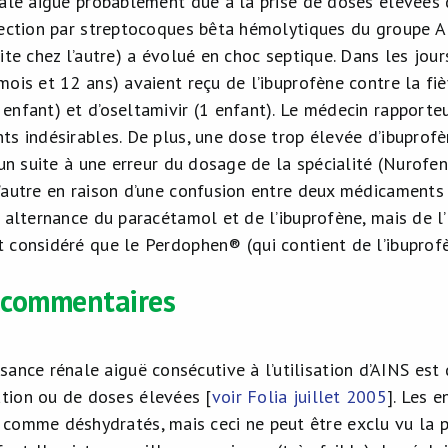
nale aiguë probablement due à la prise de doses élevées d
fection par streptocoques bêta hémolytiques du groupe A 
ite chez l’autre) a évolué en choc septique. Dans les jour
ois et 12 ans) avaient reçu de l’ibuprofène contre la fi
nfant) et d’oseltamivir (1 enfant). Le médecin rapporteu
ts indésirables. De plus, une dose trop élevée d’ibuprofè
l’un suite à une erreur du dosage de la spécialité (Nur
’autre en raison d’une confusion entre deux médicaments 
n alternance du paracétamol et de l’ibuprofène, mais de l
 considéré que le Perdophen® (qui contient de l’ibuprof
 commentaires
sance rénale aiguë consécutive à l’utilisation d’AINS est 
tion ou de doses élevées [
voir Folia juillet 2005
]. Les e
 comme déshydratés, mais ceci ne peut être exclu vu la 