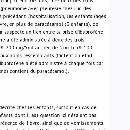
’ibuprofène. De plus, chez deux des trois
(pneumonie avec pleurésie chez l’un des
s précédant l’hospitalisation, les enfants (âgés
èvre, en plus de paracétamol (3 enfants), de
r suspecte un lien entre la prise d’ibuprofène
ne a été administrée à deux des trois
ofen® 200 mg/5ml au lieu de Nurofen® 100
aux noms ressemblants (l’intention était
’ibuprofène a été administré à chaque fois car
ène) contient du paracétamol).
décrite chez les enfants, surtout en cas de
nfants dont il est question ici n’étaient pas
présence de fièvre, ainsi que de vomissements