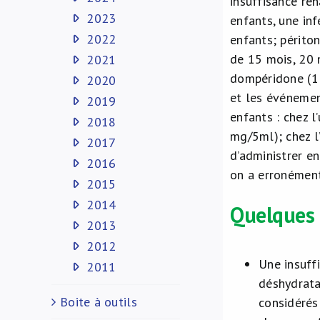
insuffisance ré
2023
enfants, une in
2022
enfants; périton
de 15 mois, 20 m
2021
dompéridone (1 e
2020
et les événemen
2019
enfants : chez 
2018
mg/5ml); chez l
2017
d’administrer e
2016
on a erronément
2015
2014
Quelques
2013
2012
Une insuffi
2011
déshydrata
Boite à outils
considérés