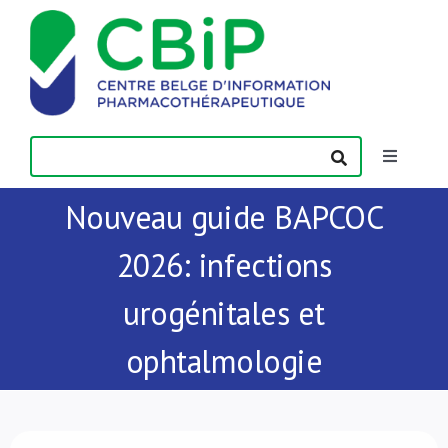
Passer
au
contenu
Toggle
Navigatio
Nouveau guide BAPCOC
Actualités
2026: infections
Publications
urogénitales et
Formations
ophtalmologie
Contact