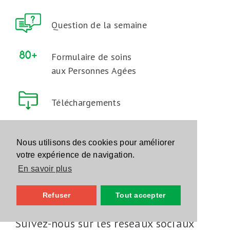
Question de la semaine
Formulaire de soins
aux Personnes Agées
Téléchargements
Ne manquez pas nos mises à jour
Nous utilisons des cookies pour améliorer
votre expérience de navigation.
Inscrivez-vous à notre newsletter
En savoir plus
Inscrivez-vous
Refuser
Tout accepter
Suivez-nous sur les réseaux sociaux