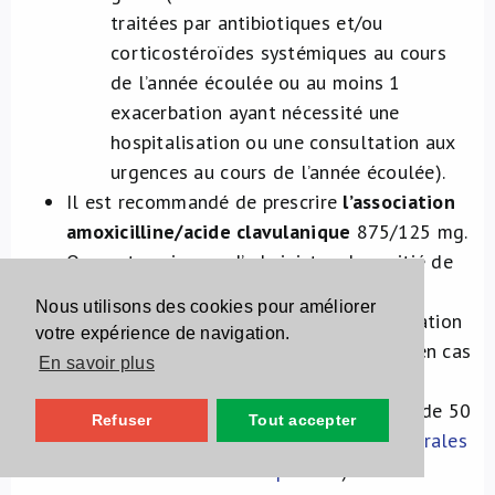
traitées par antibiotiques et/ou
corticostéroïdes systémiques au cours
de l’année écoulée ou au moins 1
exacerbation ayant nécessité une
hospitalisation ou une consultation aux
urgences au cours de l’année écoulée).
Il est recommandé de prescrire
l’association
amoxicilline/acide clavulanique
875/125 mg.
On peut envisager d’administrer la moitié de
la dose quotidienne d’amoxicilline en
Nous utilisons des cookies pour améliorer
monothérapie et l’autre moitié en association
votre expérience de navigation.
avec l’acide clavulanique (500/125 mg) en cas
En savoir plus
de faible risque d’erreurs de médication,
surtout chez les patients âgés de moins de 50
Refuser
Tout accepter
ans (voir également «
Modifications générales
dans l’ensemble des chapitres
»).