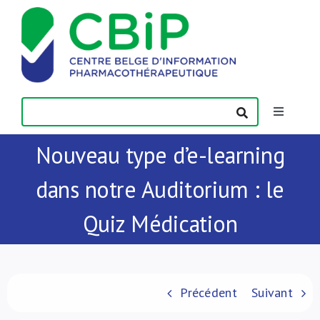
Passer
au
contenu
Toggle
Navigatio
Nouveau type d’e-learning
Actualités
dans notre Auditorium : le
Publications
Quiz Médication
Formations
Contact
Précédent
Suivant