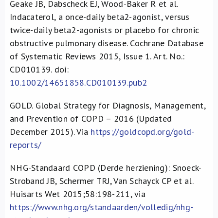
Geake JB, Dabscheck EJ, Wood-Baker R et al.
Indacaterol, a once-daily beta2-agonist, versus
twice-daily beta2-agonists or placebo for chronic
obstructive pulmonary disease. Cochrane Database
of Systematic Reviews 2015, Issue 1. Art. No.:
CD010139. doi:
10.1002/14651858.CD010139.pub2
GOLD. Global Strategy for Diagnosis, Management,
and Prevention of COPD – 2016 (Updated
December 2015). Via
https://goldcopd.org/gold-
reports/
NHG-Standaard COPD (Derde herziening): Snoeck-
Stroband JB, Schermer TRJ, Van Schayck CP et al.
Huisarts Wet 2015;58:198-211, via
https://www.nhg.org/standaarden/volledig/nhg-