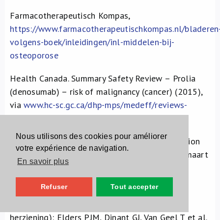
Farmacotherapeutisch Kompas,
https://www.farmacotherapeutischkompas.nl/bladeren
volgens-boek/inleidingen/inl-middelen-bij-
osteoporose
Health Canada. Summary Safety Review – Prolia
(denosumab) – risk of malignancy (cancer) (2015),
via
www.hc-sc.gc.ca/dhp-mps/medeff/reviews-
examens/prolia-eng.php
Nous utilisons des cookies pour améliorer
Management of osteoporosis and the prevention
votre expérience de navigation.
of fragility fractures. SIGN Guideline n° 142 (maart
En savoir plus
2015) via
https://sign.ac.uk/guidelines/fulltext/142/
Refuser
Tout accepter
NHG-Standaard Fractuurpreventie (Tweede
herziening): Elders PJM, Dinant GJ, Van Geel T et al.