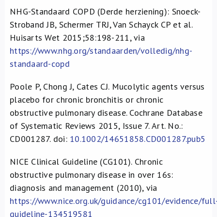
NHG-Standaard COPD (Derde herziening): Snoeck-
Stroband JB, Schermer TRJ, Van Schayck CP et al.
Huisarts Wet 2015;58:198-211, via
https://www.nhg.org/standaarden/volledig/nhg-
standaard-copd
Poole P, Chong J, Cates CJ. Mucolytic agents versus
placebo for chronic bronchitis or chronic
obstructive pulmonary disease. Cochrane Database
of Systematic Reviews 2015, Issue 7. Art. No.:
CD001287. doi:
10.1002/14651858.CD001287.pub5
NICE Clinical Guideline (CG101). Chronic
obstructive pulmonary disease in over 16s:
diagnosis and management (2010), via
https://www.nice.org.uk/guidance/cg101/evidence/full
guideline-134519581