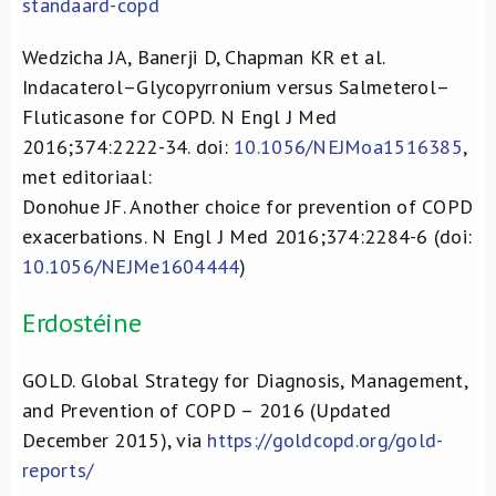
standaard-copd
Wedzicha JA, Banerji D, Chapman KR et al.
Indacaterol–Glycopyrronium versus Salmeterol–
Fluticasone for COPD. N Engl J Med
2016;374:2222-34. doi:
10.1056/NEJMoa1516385
,
met editoriaal:
Donohue JF. Another choice for prevention of COPD
exacerbations. N Engl J Med 2016;374:2284-6 (doi:
10.1056/NEJMe1604444
)
Erdostéine
GOLD. Global Strategy for Diagnosis, Management,
and Prevention of COPD – 2016 (Updated
December 2015), via
https://goldcopd.org/gold-
reports/