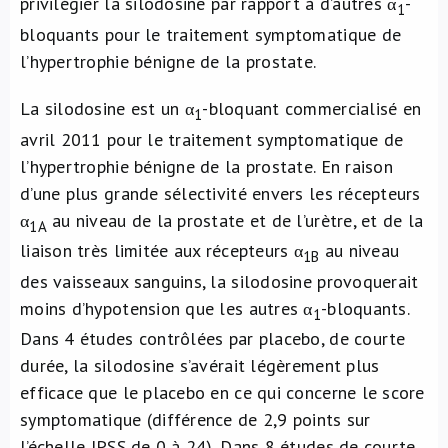
privilégier la silodosine par rapport à d’autres α
-
1
bloquants pour le traitement symptomatique de
l’hypertrophie bénigne de la prostate.
La silodosine est un α
-bloquant commercialisé en
1
avril 2011 pour le traitement symptomatique de
l’hypertrophie bénigne de la prostate. En raison
d’une plus grande sélectivité envers les récepteurs
α
au niveau de la prostate et de l’urètre, et de la
1A
liaison très limitée aux récepteurs α
au niveau
1B
des vaisseaux sanguins, la silodosine provoquerait
moins d’hypotension que les autres α
-bloquants.
1
Dans 4 études contrôlées par placebo, de courte
durée, la silodosine s’avérait légèrement plus
efficace que le placebo en ce qui concerne le score
symptomatique (différence de 2,9 points sur
l’échelle IPSS de 0 à 24). Dans 8 études de courte