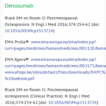
Dénosumab
Black DM en Rosen CJ Postmenopausal
Osteoporosis. N Engl J Med 2016;374:254-62 (doi:
10.1056/NEJMcp1513724
)
EMA Prolia®:
www.ema.europa.eu/ema/index.jsp?
curl=pages/medicines/human/medicines/001120/hum
EMA Xgeva®:
www.ema.europa.eu/ema/index.jsp?
curl=pages/medicines/human/medicines/002173/huma
www.afmps.be/sites/default/files/downloads/DHPC
%20website.pdf
Black DM en Rosen CJ. Postmenopausal
osteoporosis (Clinical Practice). N Engl J Med
2016;374:254-62 (doi:
10.1056/NEJMcp1513724
)