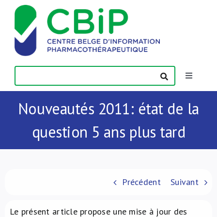
Passer
au
contenu
Toggle
Navigatio
Actualités
Nouveautés 2011: état de la
question 5 ans plus tard
Publications
Formations
Précédent
Suivant
Contact
Le présent article propose une mise à jour des