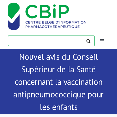
Passer
au
contenu
Toggle
Navigatio
Nouvel avis du Conseil
Actualités
Supérieur de la Santé
Publications
concernant la vaccination
Formations
antipneumococcique pour
les enfants
Contact