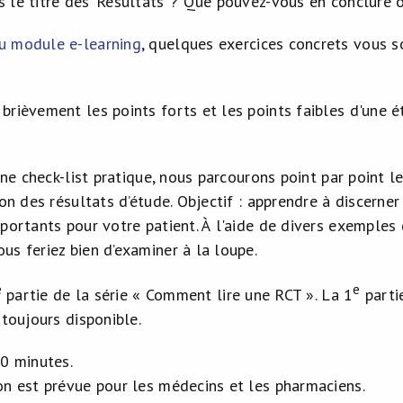
 le titre des ‘Résultats’ ? Que pouvez-vous en conclure 
u module e-learning
, quelques exercices concrets vous s
brièvement les points forts et les points faibles d'une é
’une check-list pratique, nous parcourons point par point 
ion des résultats d’étude. Objectif : apprendre à discerne
portants pour votre patient. À l'aide de divers exemples
us feriez bien d’examiner à la loupe.
e
e
partie de la série « Comment lire une RCT ». La 1
partie
 toujours disponible.
60 minutes.
on est prévue pour les médecins et les pharmaciens.