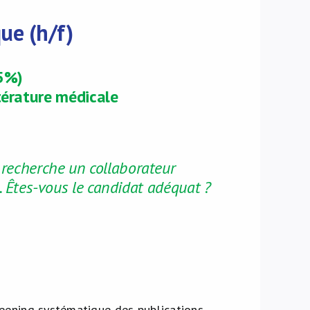
que (h/f)
75%)
térature médicale
 recherche un collaborateur
s. Êtes-vous le candidat adéquat ?
reening systématique des publications