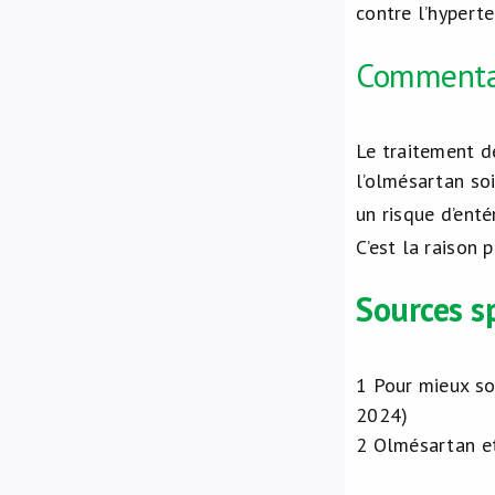
contre l’hyperte
Commentai
Le traitement de
l’olmésartan soi
un risque d’ent
C’est la raison
Sources sp
1
Pour mieux so
2024)
2
Olmésartan et