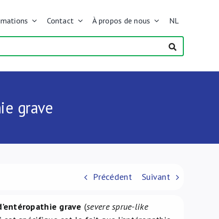
rmations
Contact
À propos de nous
NL
ie grave
Précédent
Suivant
d’entéropathie grave
(
severe sprue-like