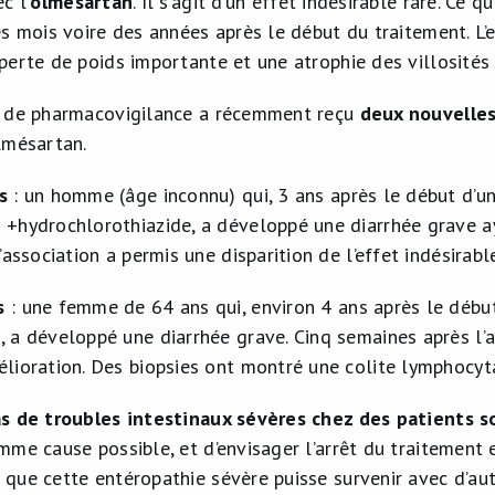
c l’
olmésartan
. Il s’agit d’un effet indésirable rare. Ce q
s mois voire des années après le début du traitement. L’
erte de poids importante et une atrophie des villosités à
e de pharmacovigilance a récemment reçu
deux nouvelles
lmésartan.
s
: un homme (âge inconnu) qui, 3 ans après le début d’u
 +hydrochlorothiazide, a développé une diarrhée grave a
l’association a permis une disparition de l’effet indésirabl
s
: une femme de 64 ans qui, environ 4 ans après le début
 a développé une diarrhée grave. Cinq semaines après l’ar
élioration. Des biopsies ont montré une colite lymphocyt
as de troubles intestinaux sévères chez des patients s
me cause possible, et d’envisager l’arrêt du traitement e
ue cette entéropathie sévère puisse survenir avec d’autre