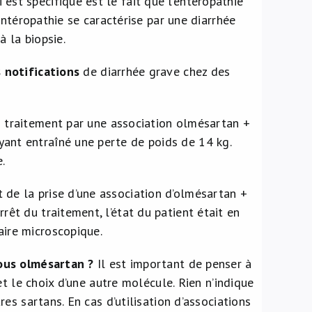
ui est spécifique est le fait que l’entéropathie
entéropathie se caractérise par une diarrhée
 la biopsie.
 notifications
de diarrhée grave chez des
n traitement par une association olmésartan +
yant entraîné une perte de poids de 14 kg.
e.
 de la prise d’une association d’olmésartan +
rêt du traitement, l’état du patient était en
aire microscopique.
ous olmésartan ?
Il est important de penser à
t le choix d’une autre molécule. Rien n’indique
s sartans. En cas d’utilisation d’associations