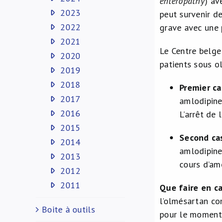
enteropathy
) ave
2023
peut survenir de
2022
grave avec une p
2021
Le Centre belg
2020
patients sous o
2019
2018
Premier ca
2017
amlodipine
2016
L’arrêt de 
2015
Second ca
2014
amlodipine,
2013
cours d’am
2012
2011
Que faire en c
l’olmésartan com
Boite à outils
pour le moment q