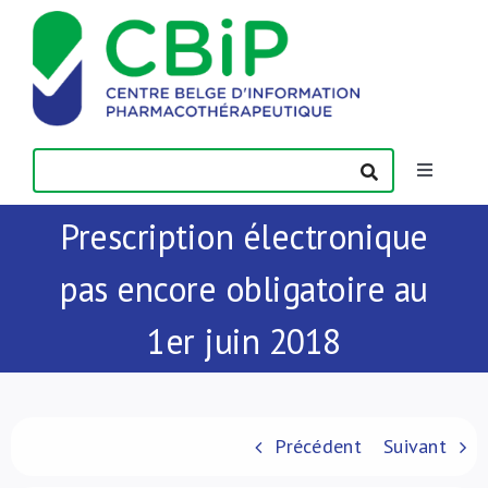
Passer
au
contenu
Toggle
Navigatio
Prescription électronique
Actualités
pas encore obligatoire au
Publications
1er juin 2018
Formations
Contact
Précédent
Suivant