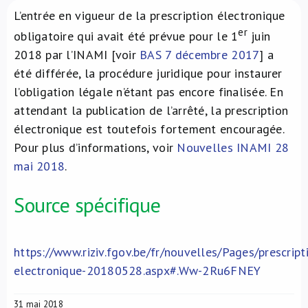
L’entrée en vigueur de la prescription électronique
À propos de nous
er
obligatoire qui avait été prévue pour le 1
juin
2018 par l’INAMI [voir
BAS 7 décembre 2017
] a
NL
été différée, la procédure juridique pour instaurer
l’obligation légale n’étant pas encore finalisée. En
attendant la publication de l’arrêté, la prescription
électronique est toutefois fortement encouragée.
Pour plus d’informations, voir
Nouvelles INAMI 28
mai 2018
.
Source spécifique
https://www.riziv.fgov.be/fr/nouvelles/Pages/prescript
electronique-20180528.aspx#.Ww-2Ru6FNEY
31 mai 2018