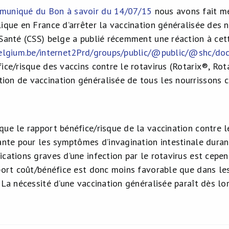
muniqué du Bon à savoir du 14/07/15
nous avons fait me
ique en France d’arrêter la vaccination généralisée des n
 Santé (CSS) belge a publié récemment une réaction à cet
.belgium.be/internet2Prd/groups/public/@public/@shc/d
ice/risque des vaccins contre le rotavirus (Rotarix®, Rot
on de vaccination généralisée de tous les nourrissons co
que le rapport bénéfice/risque de la vaccination contre l
ante pour les symptômes d’invagination intestinale durant
ications graves d’une infection par le rotavirus est cep
pport coût/bénéfice est donc moins favorable que dans le
 La nécessité d’une vaccination généralisée paraît dès lo