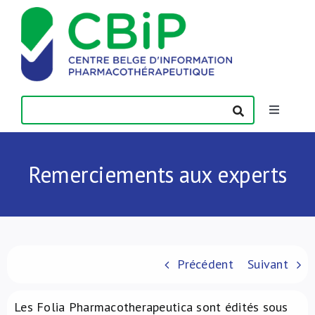
Passer
au
contenu
Toggle
Navigatio
Actualités
Remerciements aux experts
Publications
Formations
Précédent
Suivant
Contact
Les Folia Pharmacotherapeutica sont édités sous