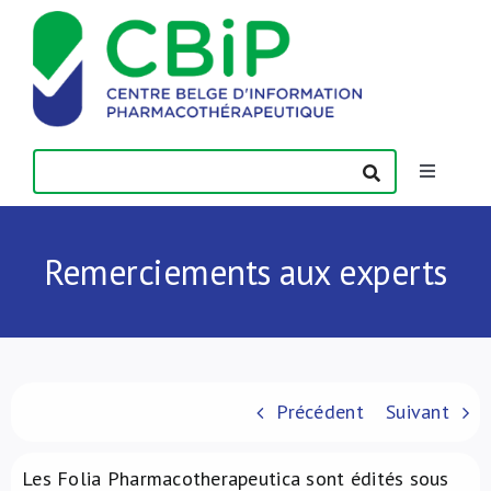
Passer
au
contenu
Toggle
Navigatio
Actualités
Remerciements aux experts
Publications
Formations
Précédent
Suivant
Contact
Les Folia Pharmacotherapeutica sont édités sous