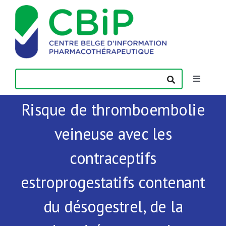
Passer
au
contenu
Toggle
Navigatio
Risque de thromboembolie
Actualités
veineuse avec les
Publications
contraceptifs
Formations
estroprogestatifs contenant
du désogestrel, de la
Contact