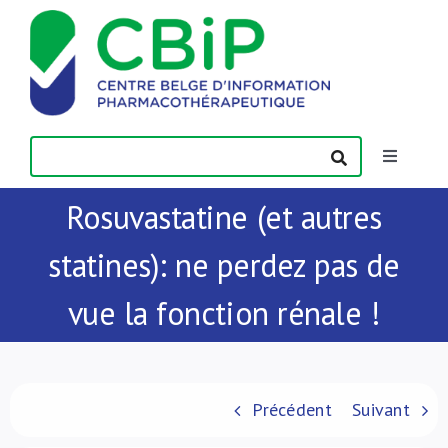
Passer
au
contenu
Toggle
Navigatio
Rosuvastatine (et autres
Actualités
statines): ne perdez pas de
Publications
vue la fonction rénale !
Formations
Contact
Précédent
Suivant