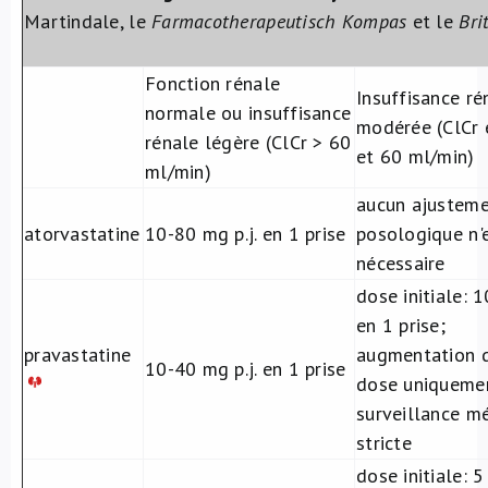
Martindale, le
Farmacotherapeutisch Kompas
et le
Bri
Fonction rénale
Insuffisance ré
normale ou insuffisance
modérée (ClCr 
rénale légère (ClCr > 60
et 60 ml/min)
ml/min)
aucun ajustem
atorvastatine
10-80 mg p.j. en 1 prise
posologique n'
nécessaire
dose initiale: 1
en 1 prise;
pravastatine
augmentation d
10-40 mg p.j. en 1 prise
dose uniqueme
surveillance m
stricte
dose initiale: 5