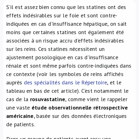
S’il est assez bien connu que les statines ont des
À propos de nous
effets indésirables sur le foie et sont contre-
indiquées en cas d'insuffisance hépatique, on sait
NL
moins que certaines statines ont également été
associées à un risque accru d'effets indésirables
sur les reins. Ces statines nécessitent un
ajustement posologique en cas d'insuffisance
rénale et sont même parfois contre-indiquées dans
ce contexte (voir les symboles de reins affichés
auprès
des spécialités dans le Répertoire
, et le
tableau en bas de cet article). C’est notamment le
cas de la
rosuvastatine
, comme vient le rappeler
une vaste
étude observationnelle rétrospective
américaine
, basée sur des données électroniques
de patients.
Dans un groupe de patients ayant reçu une