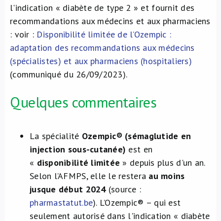
l'indication « diabète de type 2 » et fournit des
À propos de nous
recommandations aux médecins et aux pharmaciens
: voir :
Disponibilité limitée de l’Ozempic :
NL
adaptation des recommandations aux médecins
(spécialistes) et aux pharmaciens (hospitaliers)
(communiqué du 26/09/2023).
Quelques commentaires
La spécialité
Ozempic® (sémaglutide en
injection sous-cutanée)
est en
«
disponibilité limitée
» depuis plus d'un an.
Selon l’AFMPS, elle le restera
au moins
jusque début 2024
(source :
pharmastatut.be
). L’Ozempic® – qui est
seulement autorisé dans l'indication « diabète