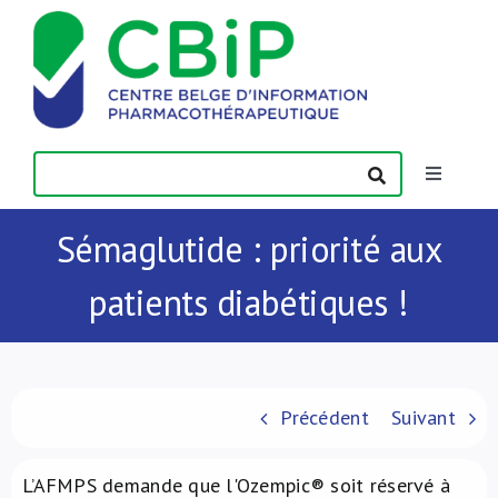
Passer
au
contenu
Toggle
Navigatio
Actualités
Sémaglutide : priorité aux
patients diabétiques !
Publications
Formations
Précédent
Suivant
Contact
L’AFMPS demande que l'Ozempic® soit réservé à