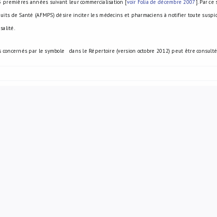
3 premières années suivant leur commercialisation [
voir Folia de décembre 2007
]. Par c
its de Santé (AFMPS) désire inciter les médecins et pharmaciens à notifier toute suspi
salité.
s concernés par le symbole
dans le Répertoire (version octobre 2012) peut être consulté