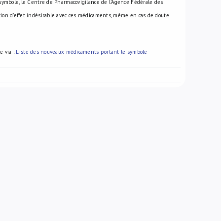
e symbole, le Centre de Pharmacovigilance de l’Agence Fédérale des
cion d’effet indésirable avec ces médicaments, même en cas de doute
e via :
Liste des nouveaux médicaments portant le symbole