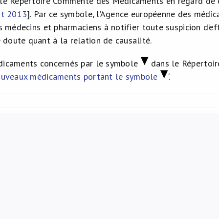
le Répertoire Commenté des Médicaments en regard de ce
oût 2013
]. Par ce symbole, l’Agence européenne des médic
es médecins et pharmaciens à notifier toute suspicion d’e
doute quant à la relation de causalité.
édicaments concernés par le symbole
dans le Répertoire
ouveaux médicaments portant le symbole
‘.