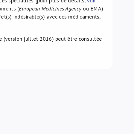
s spécialités [pour plus de détails,
voir
aments (
European Medicines Agency
ou EMA)
ffet(s) indésirable(s) avec ces médicaments,
 (version juillet 2016) peut être consultée