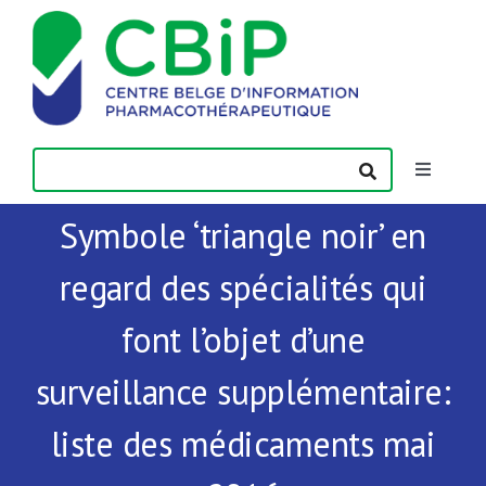
Passer
au
contenu
Toggle
Navigatio
Symbole ‘triangle noir’ en
Actualités
regard des spécialités qui
Publications
font l’objet d’une
Formations
surveillance supplémentaire:
liste des médicaments mai
Contact