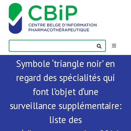
Passer
au
contenu
Toggle
Navigatio
Symbole ‘triangle noir’ en
Actualités
regard des spécialités qui
Publications
font l’objet d’une
Formations
surveillance supplémentaire:
liste des
Contact