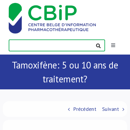
Passer
au
contenu
Toggle
Navigatio
Actualités
Tamoxifène: 5 ou 10 ans de
traitement?
Publications
Formations
Précédent
Suivant
Contact