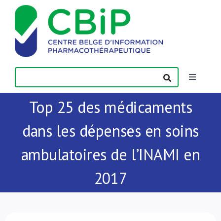
Passer
au
contenu
Toggle
Navigatio
Top 25 des médicaments
Actualités
dans les dépenses en soins
Publications
ambulatoires de l’INAMI en
Formations
2017
Contact