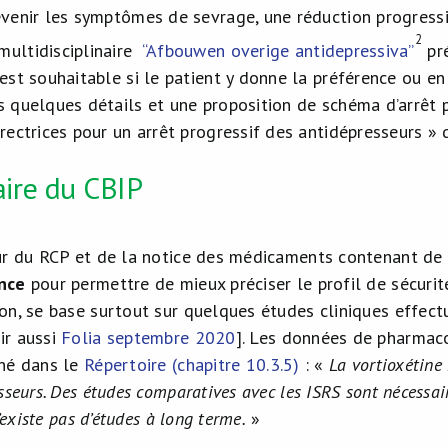
évenir les symptômes de sevrage, une réduction progressi
2
ultidisciplinaire
“Afbouwen overige antidepressiva”
pré
 est souhaitable si le patient y donne la préférence ou e
s quelques détails et une proposition de schéma d’arrêt p
irectrices pour un arrêt progressif des antidépresseurs » 
ire du CBIP
ur du RCP et de la notice des médicaments contenant de
nce
pour permettre de mieux préciser le profil de sécuri
on, se base surtout sur quelques études cliniques effectu
ir aussi
Folia septembre 2020
]. Les données de pharmaco
nné dans le
Répertoire (chapitre 10.3.5)
: «
La vortioxétine
sseurs. Des études comparatives avec les ISRS sont nécessai
n’existe pas d’études à long terme.
»