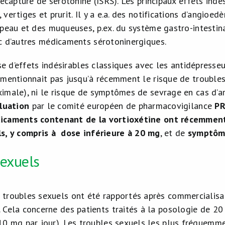
recapture de sérotonine (ISRS). Les principaux effets indé
vertiges et prurit. Il y a e.a. des notifications d’angioed
 peau et des muqueuses, p.ex. du système gastro-intestin
c d’autres médicaments sérotoninergiques.
sse d’effets indésirables classiques avec les antidépresse
 mentionnait pas jusqu’à récemment le risque de troubles
imale), ni le risque de symptômes de sevrage en cas d’ar
luation
par le comité européen de pharmacovigilance
P
icaments contenant de la vortioxétine ont récemment
ls
, y compris à dose inférieure à 20 mg
, et de
symptôme
sexuels
 troubles sexuels ont été rapportés après commercialisat
. Cela concerne des patients traités à la posologie de 20
-10 mg par jour). Les troubles sexuels les plus fréquemm