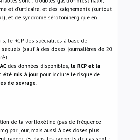
sirables sont : troubles gastro-intestinaux,
ème et d’urticaire, et des saignements (surtout
al), et de syndrome sérotoninergique en
urs, le RCP des spécialités à base de
 sexuels (sauf à des doses journalières de 20
rêt.
RAC
des données disponibles,
le RCP et la
 été mis à jour
pour inclure le risque de
s de sevrage
.
ion de la vortioxétine (pas de fréquence
 mg par jour, mais aussi à des doses plus
ent rapportés dans les rapports de cas sont :