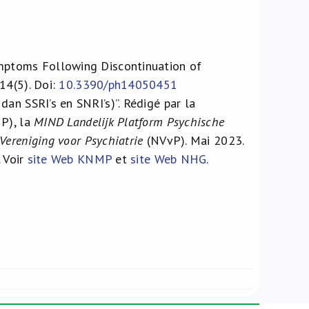
ymptoms Following Discontinuation of
14(5). Doi:
10.3390/ph14050451
an SSRI’s en SNRI’s)”. Rédigé par la
P), la
MIND Landelijk Platform Psychische
Vereniging voor Psychiatrie
(NVvP). Mai 2023.
. Voir
site Web KNMP
et
site Web NHG
.