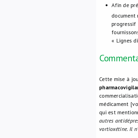
Afin de pr
document m
progressif
fournisson
« Lignes d
Commenta
Cette mise à jo
pharmacovigila
commercialisati
médicament [vo
qui est mentio
autres antidépre
vortioxétine. Il 