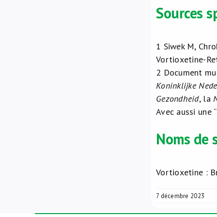
Sources sp
1
Siwek M, Chro
Vortioxetine-Re
2
Document mult
Koninklijke Ned
Gezondheid
, la
Avec aussi une “
Noms de s
Vortioxetine : B
7 décembre 2023