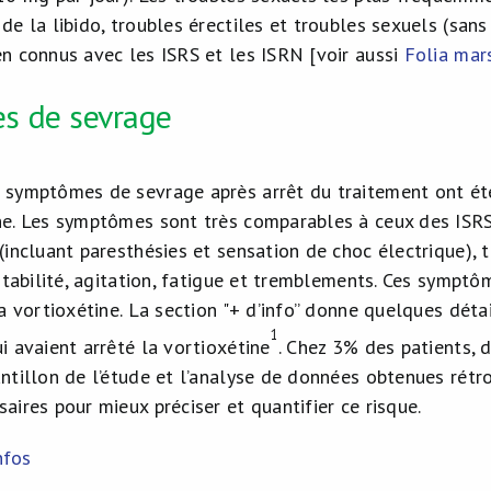
de la libido, troubles érectiles et troubles sexuels (sans
en connus avec les ISRS et les ISRN [voir aussi
Folia mar
s de sevrage
 symptômes de sevrage après arrêt du traitement ont été
ne. Les symptômes sont très comparables à ceux des ISRS. 
 (incluant paresthésies et sensation de choc électrique),
rritabilité, agitation, fatigue et tremblements. Ces sympt
la vortioxétine. La section "+ d’info” donne quelques dét
1
i avaient arrêté la vortioxétine
. Chez 3% des patients,
antillon de l’étude et l’analyse de données obtenues ré
aires pour mieux préciser et quantifier ce risque.
nfos