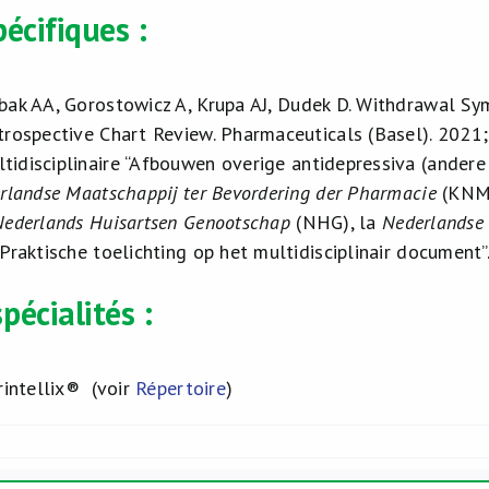
écifiques :
bak AA, Gorostowicz A, Krupa AJ, Dudek D. Withdrawal S
trospective Chart Review. Pharmaceuticals (Basel). 2021;
idisciplinaire “Afbouwen overige antidepressiva (andere d
erlandse Maatschappij ter Bevordering der Pharmacie
(KNM
Nederlands Huisartsen Genootschap
(NHG), la
Nederlandse 
Praktische toelichting op het multidisciplinair document”
pécialités :
rintellix® (voir
Répertoire
)