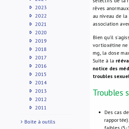
sélectifs de la 
2023
rêves anormaux, 
2022
au niveau de la
association ave
2021
2020
Bien qu’il s’agi
2019
vortioxétine ne
2018
mg, la dose max
2017
Suite à la
rééva
2016
notice des méd
2015
troubles sexue
2014
Troubles 
2013
2012
2011
Des cas de
rapportée)
Boite à outils
faibles (5