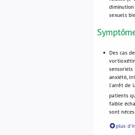
diminution 
sexuels bi
Symptôme
Des cas de
vortioxéti
sensoriels
anxiété, i
l’arrêt de 
patients qu
faible éch
sont nécess
plus d'i