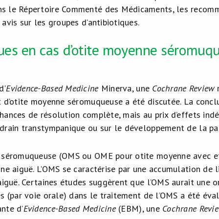
s le Répertoire Commenté des Médicaments, les recomm
avis sur les groupes d’antibiotiques.
ques en cas d’otite moyenne séromuq
d'
Evidence-Based Medicine
Minerva, une
Cochrane Review
r
nt d’otite moyenne séromuqueuse a été discutée. La concl
hances de résolution complète, mais au prix d’effets indé
 drain transtympanique ou sur le développement de la pa
e séromuqueuse (OMS ou OME pour otite moyenne avec eff
nne aiguë. L’OMS se caractérise par une accumulation de l
aiguë. Certaines études suggèrent que l’OMS aurait une or
es (par voie orale) dans le traitement de l’OMS a été év
nte d’
Evidence-Based Medicine
(EBM), une
Cochrane Revi