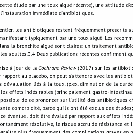
 cette étude par une toux aiguë récente), une attitude d’e
l’instauration immédiate d’antibiotiques.
ntier, les antibiotiques restent fréquemment prescrits a
manifestant typiquement par une toux aiguë. Les recomm
dans la bronchite aiguë sont claires: un traitement antib
 les adultes.
3,4
Deux publications récentes confirment que
ise à jour de la
Cochrane Review
(2017) sur les antibioti
r rapport au placebo, on peut s’attendre avec les antibio
s d’évaluation liés à la toux, (p.ex. diminution de la duré
 les effets indésirables (principalement gastro-intestinau
mpossible de se prononcer sur l’utilité des antibiotiques
ante comorbidité, parce qu’ils ont été exclus des études;
ice éventuel doit être évalué par rapport aux effets indés
ontanément résolutive, le risque accru de résistance et le
paraître plus fréquemment des complications graves en pr