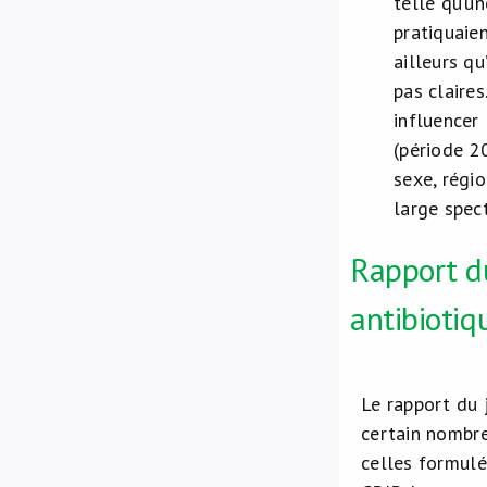
telle qu’un
pratiquaie
ailleurs qu
pas claires
influencer
(période 2
sexe, régio
large spect
Rapport du
antibiotiq
Le rapport du 
certain nombre
celles formul