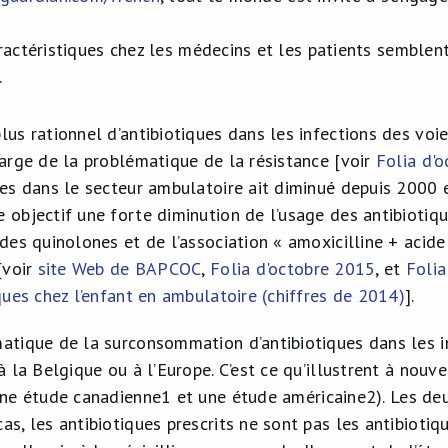
ractéristiques chez les médecins et les patients semblent
.
us rationnel d’antibiotiques dans les infections des voies
harge de la problématique de la résistance [voir
Folia d'
ues dans le secteur ambulatoire ait diminué depuis 2000 
 objectif une forte diminution de l’usage des antibiotiqu
 des quinolones et de l’association « amoxicilline + acid
[voir
site Web de BAPCOC
,
Folia d'octobre 2015
, et
Folia
ques chez l’enfant en ambulatoire (chiffres de 2014)
].
atique de la surconsommation d’antibiotiques dans les in
 à la Belgique ou à l’Europe. C’est ce qu’illustrent à no
une étude canadienne
1
et une étude américaine
2
). Les de
s, les antibiotiques prescrits ne sont pas les antibiotiq