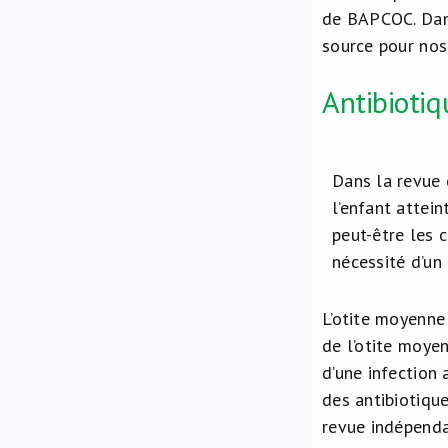
de BAPCOC. Dan
source pour nos 
Antibioti
Dans la revue 
l’enfant attei
peut-être les c
nécessité d’un
L’otite moyenn
de l’otite moye
d’une infection 
des antibiotiqu
revue indépenda