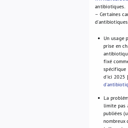
antibiotiques.
– Certaines ca
d’antibiotiques
Un usage pl
prise en c
antibiotiq
fixé comme
spécifique
d’ici 2025 
d’antibioti
La problém
limite pas
publiées (
nombreux ca