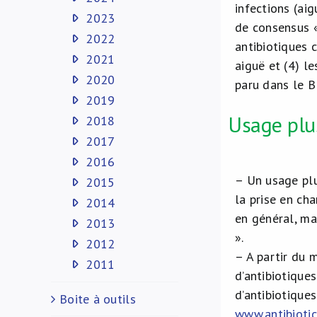
infections (aig
2023
de consensus «
2022
antibiotiques 
2021
aiguë et (4) le
2020
paru dans le B
2019
Usage plus
2018
2017
2016
– Un usage plu
2015
la prise en ch
2014
en général, ma
2013
».
2012
– A partir du 
2011
d’antibiotique
d’antibiotique
Boite à outils
www.antibioti