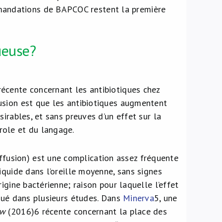
andations de BAPCOC restent la première
ueuse?
écente concernant les antibiotiques chez
usion est que les antibiotiques augmentent
sirables, et sans preuves d’un effet sur la
role et du langage.
usion) est une complication assez fréquente
iquide dans l’oreille moyenne, sans signes
igine bactérienne; raison pour laquelle l’effet
alué dans plusieurs études. Dans
Minerva
5
, une
ew
(2016)
6
récente concernant la place des