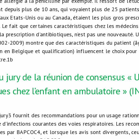
e allergie à la pénicilline par exemple. Il ressort de l’ét
nt depuis plus de 10 ans, qui voyaient plus de 25 patient
’aux Etats-Unis ou au Canada, étaient les plus gros prescr
. Le fait que certaines caractéristiques chez les médecins
 la prescription d’antibiotiques, n’est pas une nouveauté.
002-2009) montre que des caractéristiques du patient (âg
n en Belgique et qualification) influencent le choix pour 
re.
1b
 jury de la réunion de consensus « 
ues chez l’enfant en ambulatoire » (
jury
3
fournit des recommandations pour un usage rationne
 d’infections courantes des voies respiratoires. Les re
ées par BAPCOC
4
, et lorsque les avis sont divergents, ce