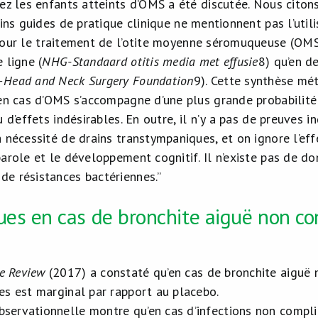
ez les enfants atteints d’OMS a été discutée. Nous citons
ains guides de pratique clinique ne mentionnent pas l’utili
pour le traitement de l’otite moyenne séromuqueuse (OMS) 
 ligne (
NHG-Standaard otitis media met effusie
8
) qu’en d
—Head and Neck Surgery Foundation
9
). Cette synthèse mé
 en cas d’OMS s’accompagne d’une plus grande probabilité
u d’effets indésirables. En outre, il n’y a pas de preuves 
 nécessité de drains transtympaniques, et on ignore l’eff
arole et le développement cognitif. Il n’existe pas de do
e résistances bactériennes.”
ques en cas de bronchite aiguë non c
e Review
(2017) a constaté qu’en cas de bronchite aiguë
ues est marginal par rapport au placebo.
bservationnelle montre qu’en cas d’infections non compliq