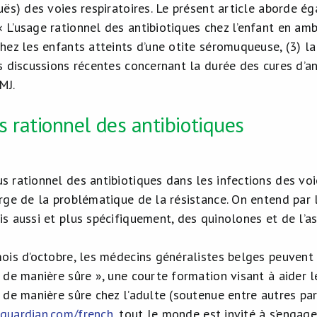
uës) des voies respiratoires. Le présent article aborde é
 L’usage rationnel des antibiotiques chez l’enfant en amb
chez les enfants atteints d’une otite séromuqueuse, (3) l
s discussions récentes concernant la durée des cures d’ant
MJ.
 rationnel des antibiotiques
s rationnel des antibiotiques dans les infections des voie
arge de la problématique de la résistance. On entend par 
is aussi et plus spécifiquement, des quinolones et de l’a
mois d’octobre, les médecins généralistes belges peuvent
s de manière sûre », une courte formation visant à aider 
s de manière sûre chez l’adulte (soutenue entre autres p
cguardian.com/french
, tout le monde est invité à s’engag