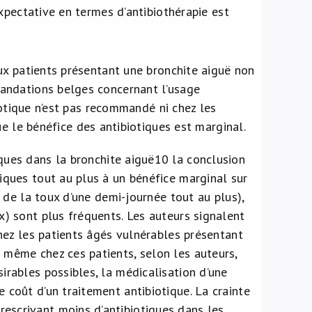
xpectative en termes d’antibiothérapie est
ux patients présentant une bronchite aiguë non
andations belges concernant l’usage
iotique n’est pas recommandé ni chez les
 le bénéfice des antibiotiques est marginal.
ques dans la bronchite aiguë
10
la conclusion
tiques tout au plus à un bénéfice marginal sur
e de la toux d’une demi-journée tout au plus),
x) sont plus fréquents. Les auteurs signalent
 chez les patients âgés vulnérables présentant
 même chez ces patients, selon les auteurs,
irables possibles, la médicalisation d’une
 coût d’un traitement antibiotique. La crainte
escrivant moins d’antibiotiques dans les