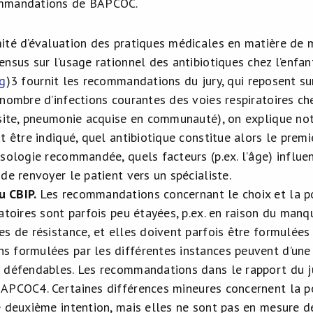
ommandations de BAPCOC.
ité d’évaluation des pratiques médicales en matière de
nsus sur l’usage rationnel des antibiotiques chez l’enfan
ng
)
3
fournit les recommandations du jury, qui reposent sur 
nombre d’infections courantes des voies respiratoires ch
usite, pneumonie acquise en communauté), on explique n
t être indiqué, quel antibiotique constitue alors le premi
sologie recommandée, quels facteurs (p.ex. l’âge) influen
de renvoyer le patient vers un spécialiste.
u CBIP.
Les recommandations concernant le choix et la po
ratoires sont parfois peu étayées, p.ex. en raison du ma
s de résistance, et elles doivent parfois être formulées 
 formulées par les différentes instances peuvent d’une c
 défendables. Les recommandations dans le rapport du ju
 BAPCOC
4
. Certaines différences mineures concernent la p
e deuxième intention, mais elles ne sont pas en mesure 