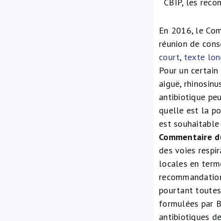
CBIP, les rec
En 2016, le Com
réunion de conse
court
,
texte lo
Pour un certain 
aiguë, rhinosin
antibiotique peu
quelle est la po
est souhaitable 
Commentaire d
des voies respi
locales en terme
recommandations
pourtant toutes
formulées par
antibiotiques d