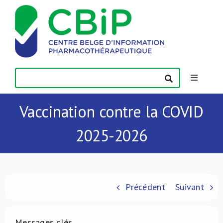
Passer
au
contenu
Toggle
Navigatio
Actualités
Vaccination contre la COVID
2025-2026
Publications
Formations
Précédent
Suivant
Contact
Messages clés