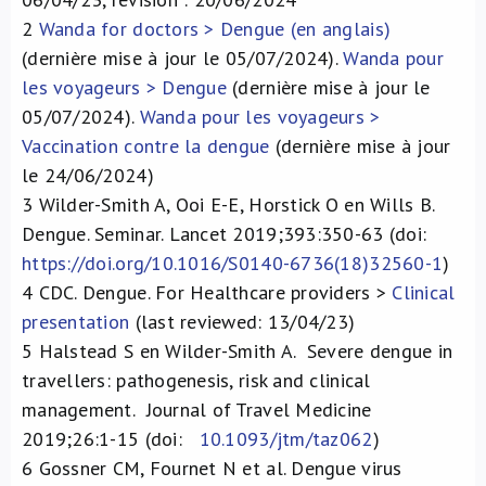
2
Wanda for doctors > Dengue (en anglais)
(dernière mise à jour le 05/07/2024).
Wanda pour
les voyageurs > Dengue
(dernière mise à jour le
05/07/2024).
Wanda pour les voyageurs >
Vaccination contre la dengue
(dernière mise à jour
le 24/06/2024)
3
Wilder-Smith A, Ooi E-E, Horstick O en Wills B.
Dengue. Seminar. Lancet 2019;393:350-63 (doi:
https://doi.org/10.1016/S0140-6736(18)32560-1
)
4
CDC. Dengue. For Healthcare providers >
Clinical
presentation
(last reviewed: 13/04/23)
5
Halstead S en Wilder-Smith A. Severe dengue in
travellers: pathogenesis, risk and clinical
management. Journal of Travel Medicine
2019;26:1-15 (doi:
10.1093/jtm/taz062
)
6
Gossner CM, Fournet N et al. Dengue virus