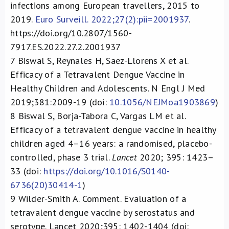
infections among European travellers, 2015 to
2019.
Euro Surveill. 2022;27(2):pii=2001937
.
https://doi.org/10.2807/1560-
7917.ES.2022.27.2.2001937
7
Biswal S, Reynales H, Saez-Llorens X et al.
Efficacy of a Tetravalent Dengue Vaccine in
Healthy Children and Adolescents. N Engl J Med
2019;381:2009-19 (doi:
10.1056/NEJMoa1903869
)
8
Biswal S, Borja-Tabora C, Vargas LM et al.
Efficacy of a tetravalent dengue vaccine in healthy
children aged 4–16 years: a randomised, placebo-
controlled, phase 3 trial.
Lancet
2020; 395: 1423–
33 (doi:
https://doi.org/10.1016/S0140-
6736(20)30414-1
)
9
Wilder-Smith A. Comment. Evaluation of a
tetravalent dengue vaccine by serostatus and
serotype. Lancet 2020;395: 1402-1404 (doi: