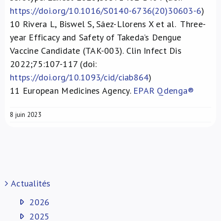
https://doi.org/10.1016/S0140-6736(20)30603-6
)
10
Rivera L, Biswel S, Sáez-Llorens X et al. Three-
year Efficacy and Safety of Takeda’s Dengue
Vaccine Candidate (TAK-003). Clin Infect Dis
2022;75:107-117 (doi:
https://doi.org/10.1093/cid/ciab864
)
11
European Medicines Agency.
EPAR Qdenga®
8 juin 2023
Actualités
2026
2025