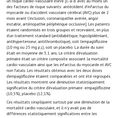
un risque cardio-vasculaire élevé [c.-à-d. avec au moins un
des facteurs de risque suivants: antécédent d’infarctus du
myocarde ou d’accident vasculaire cérébral (AVC) plus de 2
mois avant l’inclusion, coronaropathie avérée, angor
instable, artériopathie périphérique occlusive]. Les patients
étaient randomisés en trois groupes et recevaient, en plus
d’un traitement standard (antidiabétique, hypolipidémiant,
antihypertenseur, antithrombotique), soit l’empagliflozine
(10 mg ou 25 mg p.j.), soit un placebo. La durée du suivi
était en moyenne de 3,1 ans. Le critère d’évaluation
primaire était un critère composite associant la mortalité
cardio-vasculaire ainsi que les infarctus du myocarde et AVC
non fatals. Les résultats obtenus avec les deux doses
d’empagliflozine étaient comparables et ont été regroupés.
Les résultats montrent une diminution statistiquement
significative du critère d’évaluation primaire: empagliflozine
(10,5%), placebo (12,1%).
Ces résultats s’expliquent surtout par une diminution de la
mortalité cardio-vasculaire, et il n’y avait pas de
différences statistiquement significatives entre les