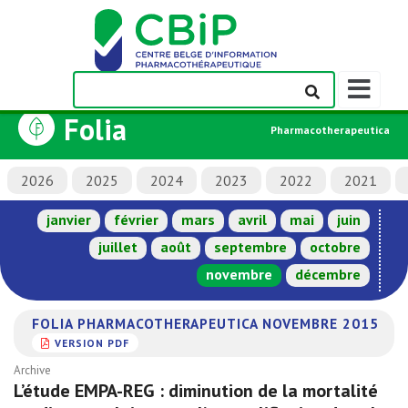
Afficher/m
la
Folia
barre
Pharmacotherapeutica
de
navigation
2026
2025
2024
2023
2022
2021
janvier
février
mars
avril
mai
juin
juillet
août
septembre
octobre
novembre
décembre
FOLIA PHARMACOTHERAPEUTICA NOVEMBRE 2015
VERSION PDF
Archive
L’étude EMPA-REG : diminution de la mortalité