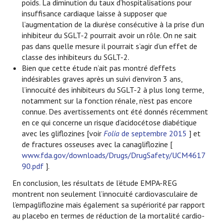
poids. La diminution du taux d’hospitalisations pour
insuffisance cardiaque laisse à supposer que
l’augmentation de la diurèse consécutive à la prise d’un
inhibiteur du SGLT-2 pourrait avoir un rôle. On ne sait
pas dans quelle mesure il pourrait s’agir d’un effet de
classe des inhibiteurs du SGLT-2.
Bien que cette étude n’ait pas montré d’effets
indésirables graves après un suivi d’environ 3 ans,
l’innocuité des inhibiteurs du SGLT-2 à plus long terme,
notamment sur la fonction rénale, n’est pas encore
connue. Des avertissements ont été donnés récemment
en ce qui concerne un risque d’acidocétose diabétique
avec les gliflozines [voir
Folia
de septembre 2015
] et
de fractures osseuses avec la canagliflozine [
www.fda.gov/downloads/Drugs/DrugSafety/UCM4617
90.pdf
].
En conclusion, les résultats de l’étude EMPA-REG
montrent non seulement l’innocuité cardiovasculaire de
l’empagliflozine mais également sa supériorité par rapport
au placebo en termes de réduction de la mortalité cardio-