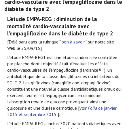
cardio-vasculaire avec l’empagliflozine dans le
diabète de type 2
L’étude EMPA-REG : diminution de la
mortalité cardio-vasculaire avec
l’empagliflozine dans le diabète de type 2
[Déjà paru dans la rubrique "
bon à savoir
" sur notre site
Web le 25/09/15]
L’étude EMPA-REG1 est une étude randomisée contrôlée
par placebo dont l’objectif était d’évaluer les effets
cardio-vasculaires de l’empagliflozine (Jardiance®
), un
antidiabétique de la classe des gliflozines ou inhibiteurs du
SGLT-2. Les gliflozines (canagliflozine, empagliflozine)
constituent une nouvelle classe d’antidiabétiques oraux qui
exercent leur effet hypoglycémiant en diminuant
l’absorption rénale de glucose provoquant ainsi une
glucosurie et une diurèse osmotique [voir
Folia
de janvier
2015
et
septembre 2015
].
L’étude EMPA-REG a inclus 7.020 patients diabétiques avec