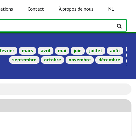
ations
Contact
À propos de nous
NL
février
mars
avril
mai
juin
juillet
août
septembre
octobre
novembre
décembre