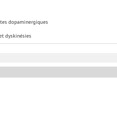
istes dopaminergiques
et dyskinésies