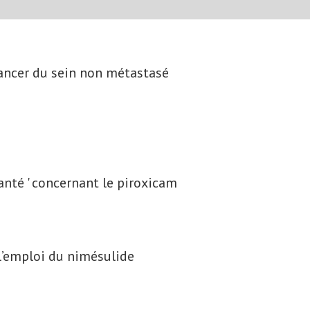
ancer du sein non métastasé
santé ' concernant le piroxicam
l’emploi du nimésulide