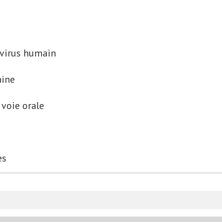
virus humain
nine
voie orale
es