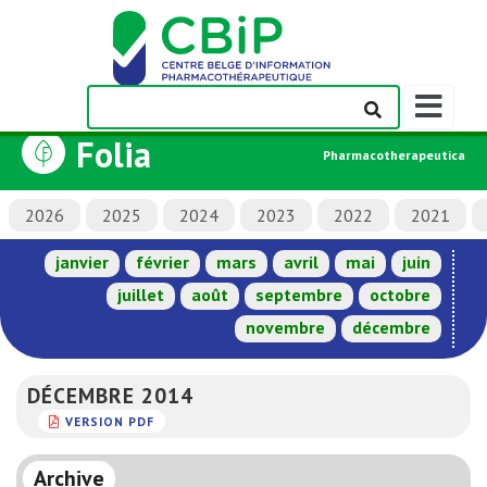
Afficher/m
la
Folia
barre
Pharmacotherapeutica
de
navigation
2026
2025
2024
2023
2022
2021
janvier
février
mars
avril
mai
juin
juillet
août
septembre
octobre
novembre
décembre
DÉCEMBRE 2014
VERSION PDF
Archive