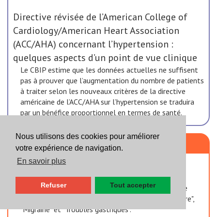
Directive révisée de l’American College of
Cardiology/American Heart Association
(ACC/AHA) concernant l’hypertension :
quelques aspects d’un point de vue clinique
Le CBIP estime que les données actuelles ne suffisent
pas à prouver que l’augmentation du nombre de patients
à traiter selon les nouveaux critères de la directive
américaine de l’ACC/AHA sur l’hypertension se traduira
par un bénéfice proportionnel en termes de santé.
Nous utilisons des cookies pour améliorer
Focus
votre expérience de navigation.
En savoir plus
Fiches de transparence: mise à jour
Le présent article aborde quelques nouveautés qui
Refuser
Tout accepter
méritent d’être mentionnées, au sujet des Fiches de
transparence suivantes : "AVC : prévention secondaire",
"Migraine" et "Troubles gastriques".