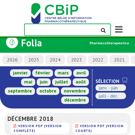
Afficher/m
la
Folia
barre
Pharmacotherapeutica
de
navigation
2026
2025
2024
2023
2022
2021
janvier
février
mars
avril
SÉLECTION
mai
juin
juillet
août
janv. - juin
septembre
octobre
novembre
juill. - déc.
décembre
DÉCEMBRE 2018
VERSION PDF (VERSION
VERSION PDF (VERSION
COMPLÈTE)
COURTE)