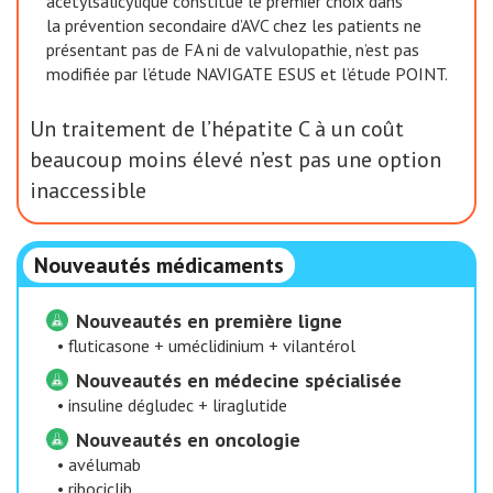
acétylsalicylique constitue le premier choix dans
la prévention secondaire d’AVC chez les patients ne
présentant pas de FA ni de valvulopathie, n’est pas
modifiée par l’étude NAVIGATE ESUS et l’étude POINT.
Un traitement de l’hépatite C à un coût
beaucoup moins élevé n’est pas une option
inaccessible
Nouveautés médicaments
Nouveautés en première ligne
•
fluticasone + uméclidinium + vilantérol
Nouveautés en médecine spécialisée
•
insuline dégludec + liraglutide
Nouveautés en oncologie
•
avélumab
•
ribociclib