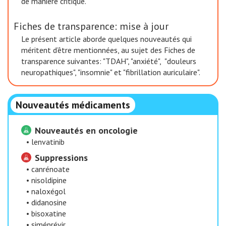
de manière critique.
Fiches de transparence: mise à jour
Le présent article aborde quelques nouveautés qui
méritent d’être mentionnées, au sujet des Fiches de
transparence suivantes: "TDAH", "anxiété", "douleurs
neuropathiques", "insomnie" et "fibrillation auriculaire".
Nouveautés médicaments
Nouveautés en oncologie
•
lenvatinib
Suppressions
•
canrénoate
•
nisoldipine
•
naloxégol
•
didanosine
•
bisoxatine
•
siméprévir