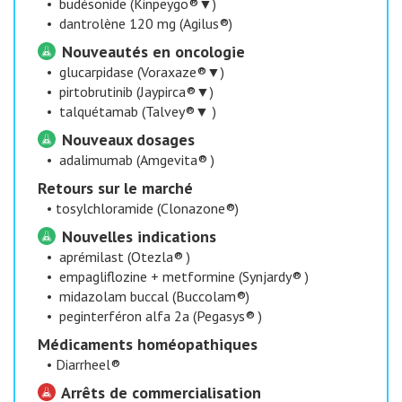
•
budésonide (Kinpeygo®▼)
•
dantrolène 120 mg (Agilus®)
Nouveautés en oncologie
•
glucarpidase (Voraxaze®▼)
•
pirtobrutinib (Jaypirca®▼)
•
talquétamab (Talvey®▼ )
Nouveaux dosages
•
adalimumab (Amgevita® )
​Retours sur le marché
•
tosylchloramide (Clonazone®)
Nouvelles indications
•
aprémilast (Otezla® )
•
empagliflozine + metformine (Synjardy® )
•
midazolam buccal (Buccolam®)
•
peginterféron alfa 2a (Pegasys® )
​Médicaments homéopathiques
•
Diarrheel®
Arrêts de commercialisation