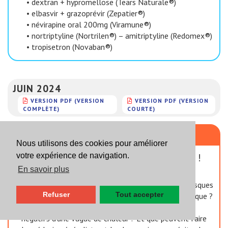
•
dextran + hypromellose (Tears Naturale®)
•
elbasvir + grazoprévir (Zepatier®)
•
névirapine oral 200mg (Viramune®)
•
nortriptyline (Nortrilen®) – amitriptyline (Redomex®)
•
tropisetron (Novaban®)
JUIN 2024
VERSION PDF (VERSION
VERSION PDF (VERSION
COMPLÈTE)
COURTE)
Focus
Nous utilisons des cookies pour améliorer
Canicule et médicaments, soyez vigilants !
votre expérience de navigation.
En savoir plus
Les fortes chaleurs et la canicule entraînent des risques
Refuser
Tout accepter
pour la santé. Quelles personnes sont les
plus à risque ?
Quels médicaments
peuvent aggraver les effets
négatifs d'une vague de chaleur ? Et que peuvent faire