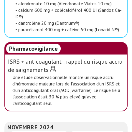
•
alendronate 10 mg (Alendronate Viatris 10 mg)
•
calcium 600 mg + colécalciférol 400 UI (Sandoz Ca-
D®)
•
dantrolène 20 mg (Dantrium®)
•
paracétamol 400 mg + caféine 50 mg (Lonarid N®)
Pharmacovigilance
ISRS + anticoagulant : rappel du risque accru
de saignements
Une étude observationnelle montre un risque accru
d'hémorragie majeure lors de l'association d'un ISRS et
d'un anticoagulant oral (AOD, warfarine). Le risque lié à
l'association était 30 % plus élevé qu'avec
l'anticoagulant seul.
NOVEMBRE 2024