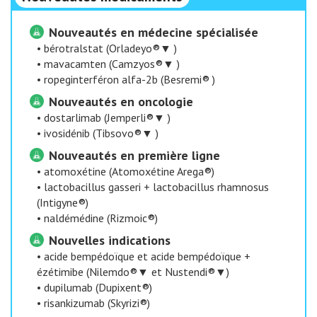
Nouveautés en médecine spécialisée
•
bérotralstat (Orladeyo®▼ )
•
mavacamten (Camzyos®▼ )
•
ropeginterféron alfa-2b (Besremi® )
Nouveautés en oncologie
•
dostarlimab (Jemperli®▼ )
•
ivosidénib (Tibsovo®▼ )
Nouveautés en première ligne
•
atomoxétine (Atomoxétine Arega®)
•
lactobacillus gasseri + lactobacillus rhamnosus
(Intigyne®)
•
naldémédine (Rizmoic®)
Nouvelles indications
•
acide bempédoïque et acide bempédoïque +
ézétimibe (Nilemdo®▼ et Nustendi®▼)
•
dupilumab (Dupixent®)
•
risankizumab (Skyrizi®)