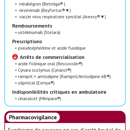
•
mirabégron (Betmiga® )
•
nirsévimab (Beyfortus®▼)
•
vaccin virus respiratoire syncitial (Arexvy®▼)
​Remboursements
•
ustékinumab (Stelara)
​Prescriptions
•
pseudoéphédrine et acide fusidique
Arrêts de commercialisation
•
acide folinique oral (Rescuvolin®)
•
Cynara scolymus (Cynarol®)
•
ramipril + amlodipine (Ramipril/Amlodipine AB®)
•
ulipristal (Esmya®)
​Indisponibilités critiques en ambulatoire
•
cinacalcet (Mimpara®)
Pharmacovigilance