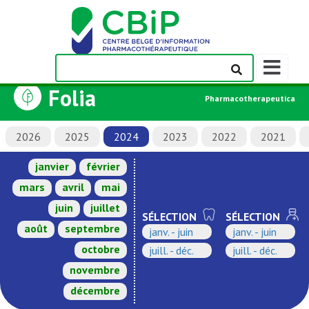
Afficher/m
la
Folia
barre
Pharmacotherapeutica
de
navigation
2026
2025
2024
2023
2022
2021
janvier
février
mars
avril
mai
juin
juillet
SÉLECTION
SÉLECTION
août
septembre
janv. - juin
janv. - juin
octobre
juill. - déc.
juill. - déc.
novembre
décembre