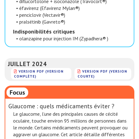
•
diflucortolone + isoconazole (Travocort®)
•
éfavirenz (Efavirenz Mylan®)
•
penciclovir (Vectavir®)
•
pralsétinib (Gavreto®)
​Indisponibilités critiques
•
olanzapine pour injection IM (Zypadhera® )
JUILLET 2024
VERSION PDF (VERSION
VERSION PDF (VERSION
COMPLÈTE)
COURTE)
Focus
Glaucome : quels médicaments éviter ?
Le glaucome, l’une des principales causes de cécité
oculaire, touche environ 95 millions de personnes dans
le monde. Certains médicaments peuvent provoquer ou
aggraver un glaucome. Cet article détaille différentes