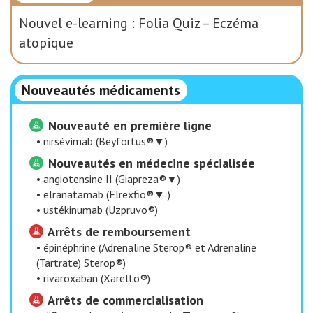
Nouvel e-learning : Folia Quiz – Eczéma
atopique
Nouveautés médicaments
Nouveauté en première ligne
•
nirsévimab (Beyfortus®▼)
Nouveautés en médecine spécialisée
•
angiotensine II (Giapreza®▼)
•
elranatamab (Elrexfio®▼ )
•
ustékinumab (Uzpruvo®)
Arrêts de remboursement
•
épinéphrine (Adrenaline Sterop® et Adrenaline
(Tartrate) Sterop®)
•
rivaroxaban (Xarelto®)
Arrêts de commercialisation