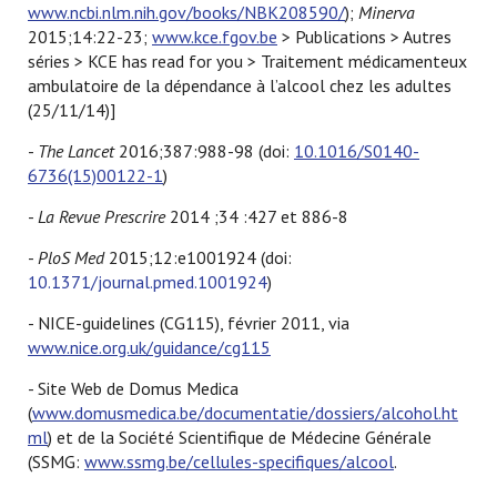
www.ncbi.nlm.nih.gov/books/NBK208590/
);
Minerva
2015;14:22-23;
www.kce.fgov.be
> Publications > Autres
séries > KCE has read for you > Traitement médicamenteux
ambulatoire de la dépendance à l’alcool chez les adultes
(25/11/14)]
-
The Lancet
2016;387:988-98 (doi:
10.1016/S0140-
6736(15)00122-1
)
-
La Revue Prescrire
2014 ;34 :427 et 886-8
-
PloS Med
2015;12:e1001924 (doi:
10.1371/journal.pmed.1001924
)
- NICE-guidelines (CG115), février 2011, via
www.nice.org.uk/guidance/cg115
- Site Web de Domus Medica
(
www.domusmedica.be/documentatie/dossiers/alcohol.ht
ml
) et de la Société Scientifique de Médecine Générale
(SSMG:
www.ssmg.be/cellules-specifiques/alcool
.