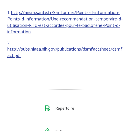
1
http://ansm.sante.fr/S-informer/Points-d-information-
Points-d-information/Une-recommandation-temporaire-d-
utilisation-RTU-est-accordee-pour-le-baclofene-Point-d-
information
2
http://pubs.niaaa.nih.gov/publications/dsmfactsheet/dsmf
act.pdf
Répertoire