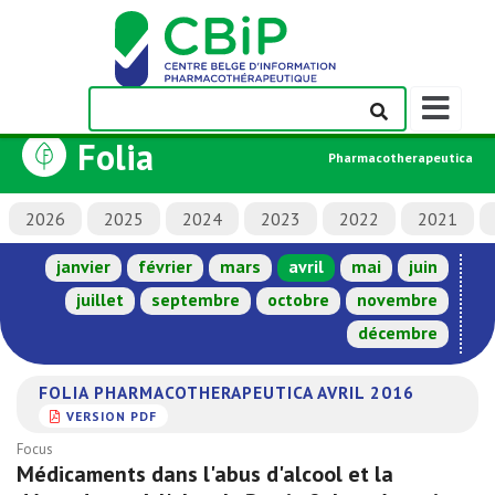
Afficher/m
la
Folia
barre
Pharmacotherapeutica
de
navigation
2026
2025
2024
2023
2022
2021
janvier
février
mars
avril
mai
juin
juillet
septembre
octobre
novembre
décembre
FOLIA PHARMACOTHERAPEUTICA AVRIL 2016
VERSION PDF
Focus
Médicaments dans l'abus d'alcool et la