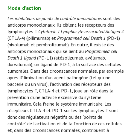
Mode d’action
Les inhibiteurs de points de contrôle immunitaires
sont des
anticorps monoclonaux. Ils ciblent les récepteurs des
lymphocytes T
Cytotoxic T Lymphocyte associated Antigen 4
(CTLA-4) (ipilimumab) et
Programmed cell Death 1
(PD-1)
(nivolumab et pembrolizumab). En outre, il existe des
anticorps monoclonaux qui se lient au
Programmed cell
Death 1-ligand
(PD-L1) (atézolizumab, avélumab,
durvalumab), un ligand de PD-1, à la surface des cellules
tumorales. Dans des circonstances normales, par exemple
après l'élimination d'un agent pathogène (tel qu’une
bactérie ou un virus), l'activation des récepteurs des
lymphocytes T, CTLA-4 et PD-1, joue un rôle dans la
prévention d'une activité excessive du système
immunitaire. Cela freine le système immunitaire. Les
récepteurs CTLA-4 et PD-1 sur les lymphocytes T sont
donc des régulateurs négatifs ou des "points de
contrôle" de l'activation et de la fonction de ces cellules
et, dans des circonstances normales, contribuent à