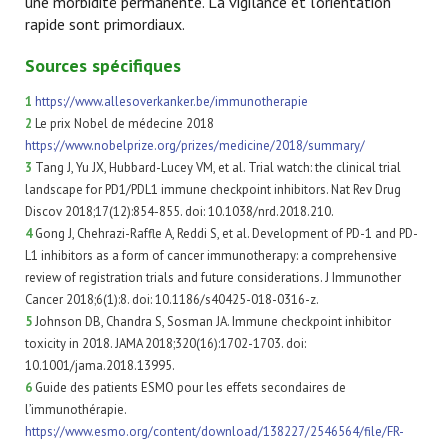
une morbidité permanente. La vigilance et l'orientation
rapide sont primordiaux.
Sources spécifiques
1
https://www.allesoverkanker.be/immunotherapie
2
Le prix Nobel de médecine 2018
https://www.nobelprize.org/prizes/medicine/2018/summary/
3
Tang J, Yu JX, Hubbard-Lucey VM, et al. Trial watch: the clinical trial
landscape for PD1/PDL1 immune checkpoint inhibitors. Nat Rev Drug
Discov 2018;17(12):854-855. doi: 10.1038/nrd.2018.210.
4
Gong J, Chehrazi-Raffle A, Reddi S, et al. Development of PD-1 and PD-
L1 inhibitors as a form of cancer immunotherapy: a comprehensive
review of registration trials and future considerations. J Immunother
Cancer 2018;6(1):8. doi: 10.1186/s40425-018-0316-z.
5
Johnson DB, Chandra S, Sosman JA. Immune checkpoint inhibitor
toxicity in 2018. JAMA 2018;320(16):1702-1703. doi:
10.1001/jama.2018.13995.
6
Guide des patients ESMO pour les effets secondaires de
l’immunothérapie.
https://www.esmo.org/content/download/138227/2546564/file/FR-