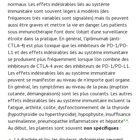
normaux. Les effets indésirables liés au système
immunitaire sont souvent légers à modérés (des
fréquences très variables sont signalées) mais ils peuvent
aussi être graves et mettre la vie en danger. Les patients
sous immunothérapie font donc l'objet d'une surveillance
étroite dans la pratique. En général, l'ipilimumab (anti-
CTLA-4) est plus toxique que les inhibiteurs de PD-1/PD-
L1 et des effets indésirables liés au système immunitaire
se produisent plus fréquemment lorsque l'on combine des
inhibiteurs de CTLA-4 avec des inhibiteurs de PD-1/PD-L1.
Les effets indésirables liés au système immunitaire
peuvent se manifester au niveau de n'importe quel organe.
En général, les symptômes au niveau de la peau (éruption
cutanée, démangeaisons) sont les plus courants. Les autres
effets indésirables liés au système immunitaire incluent la
fatigue, arthrite, colite, dysfonctionnement de la thyroïde
(hypothyroïdie ou hyperthyroïdie), hypophysite, insuffisance
surrénalienne, pneumopathie inflammatoire et hépatite
.
5, 6
Au début, les plaintes sont souvent
non spécifiques
:
La diarrhée et/ou les douleurs abdominales peuvent