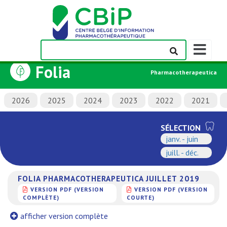
Afficher/m
la
Folia
barre
Pharmacotherapeutica
de
navigation
2026
2025
2024
2023
2022
2021
SÉLECTION
janv. - juin
juill. - déc.
FOLIA PHARMACOTHERAPEUTICA JUILLET 2019
VERSION PDF (VERSION
VERSION PDF (VERSION
COMPLÈTE)
COURTE)
afficher version complète