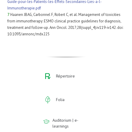
Guide-pour-les-Patients-les-Effets-Secondaires-Lies-a-l-
Immunotherapie.pdf
7
Haanen JBAG, Carbonnel F, Robert C, et al. Management of toxicities
from immunotherapy: ESMO clinical practice guidelines for diagnosis,
treatment and follow-up. Ann Oncol. 2017;28(suppl_4):iv119-iv142. doi:
10.1093/annonc/mdx225
Répertoire
Folia
Auditorium | e-
learnings