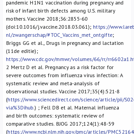
pandemic H1N1 vaccination during pregnancy and
risk of infant birth defects among U.S. military
mothers. Vaccine 2018;36:2855-60
(doi:10.1016/j.vaccine.2018.03.061);
https://www.lareb
nl/zwangerschap/#TOC_Vaccins_met_ontgifte
;
Briggs GG et al., Drugs in pregnancy and lactation
(11de editie);
https://www.cdc.gov/mmwr/volumes/66/rr/rr6602a1.
2
Mertz D et al. Pregnancy as a risk factor for
severe outcomes from influenza virus infection: A
systematic review and meta-analysis of
observational studies. Vaccine 2017;35(4):521-8
(
https://www.sciencedirect.com/science/article/pii/
via%3Dihub
.) ; Fell DB et al. Maternal influenza
and birth outcomes: systematic review of
comparative studies. BJOG 2017;124(1):48-59
(
https://www.ncbi.nlm.nih.gov/pmc/articles/PMC52164