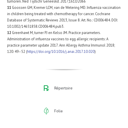
tumoren. Ned Tijdschr Geneeskd. 2017;161:D2066
11
Goossen GM, Kremer LCM, van de Wetering MD. Influenza vaccination
in children being treated with chemotherapy for cancer. Cochrane
Database of Systematic Reviews 2013, Issue 8. Art. No.: CD006484. DOI:
10.1002/14651858.CD006484.pub3.
12
Greenhawt M, turner PJ en Kelso JM. Practice parameters.
Administration of influenza vaccines to egg allergic recipients: A
practice parameter update 2017. Ann Allergy Asthma Immunol 2018;
120: 49–52 (
https://doi.org/10.1016/j.anai.2017.10.020
)
Répertoire
Folia