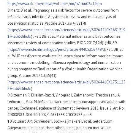
https://www.cdc.gov/mmwr/volumes/66/rr/rr6602a1.htm
8
Mertz D et al. Pregnancy as a risk factor for severe outcomes from
influenza virus infection: A systematic review and meta-analysis of
observational studies. Vaccine 2017;35(4):521-8
(
https://www.sciencedirect.com/science/article/pii/S0264410X1631219
1?via%3Dihub.
) ; Fell DB et al. Maternal influenza and birth outcomes:
systematic review of comparative studies. BJOG 2017;124(1):48-59
(
https://www.ncbi.nlm.nih.gov/pmc/articles/PMC5216449/
.); Fell DB et
al. WHO taskforce to evaluate influenza data to inform vaccine impact
and economic modelling. Influenza epidemiology and immunization
during pregnancy: Final report of a World Health Organization working
group. Vaccine 2017;13;35(43)
(
https://www.sciencedirect.com/science/article/pii/S0264410X1731125
8?via%3Dihub
.)
9
Bitterman R, Eliakim-Raz N, Vinograd I, Zalmanovici Trestioreanu A,
Leibovici L, Paul M. Influenza vaccines in immunosuppressed adults with
cancer. Cochrane Database of Systematic Reviews 2018, Issue 2. Art. No.:
CD008983. DOI: 10.1002/14651858.CD008983.pub3.
10
Vollaard AM, Schreuder I, Slok-Raijmakers L et al. Gelderblom.
Griepvaccinatie tijdens chemotherapie bij patiënten met solide