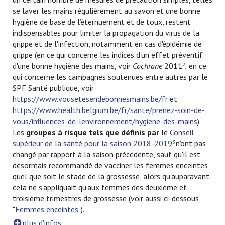
se laver les mains régulièrement au savon et une bonne
hygiène de base de l’éternuement et de toux, restent
indispensables pour limiter la propagation du virus de la
grippe et de l'infection, notamment en cas d'épidémie de
grippe (en ce qui concerne les indices d'un effet préventif
d'une bonne hygiène des mains, voir
Cochrane
2011
; en ce
2
qui concerne les campagnes soutenues entre autres par le
SPF Santé publique, voir
https://www.vousetesendebonnesmains.be/fr
et
https://www.health.belgium.be/fr/sante/prenez-soin-de-
vous/influences-de-lenvironnement/hygiene-des-mains
).
Les
groupes à risque tels que définis par
le
Conseil
supérieur de la santé pour la saison 2018-2019
n'ont pas
3
changé par rapport à la saison précédente, sauf qu'il est
désormais recommandé de vacciner les femmes enceintes
quel que soit le stade de la grossesse, alors qu'auparavant
cela ne s'appliquait qu'aux femmes des deuxième et
troisième trimestres de grossesse (voir aussi ci-dessous,
"
Femmes enceintes
").
plus d'infos