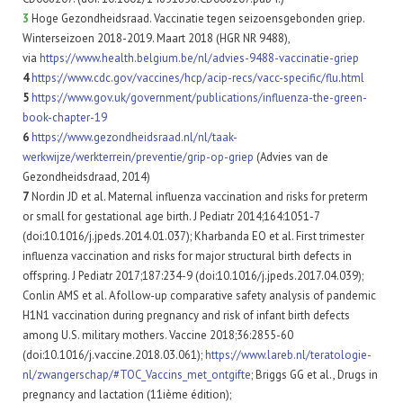
3
Hoge Gezondheidsraad. Vaccinatie tegen seizoensgebonden griep.
Winterseizoen 2018-2019. Maart 2018 (HGR NR 9488),
via
https://www.health.belgium.be/nl/advies-9488-vaccinatie-griep
4
https://www.cdc.gov/vaccines/hcp/acip-recs/vacc-specific/flu.html​
5
https://www.gov.uk/government/publications/influenza-the-green-
book-chapter-19
6
https://www.gezondheidsraad.nl/nl/taak-
werkwijze/werkterrein/preventie/grip-op-griep
(Advies van de
Gezondheidsdraad, 2014)
7
Nordin JD et al. Maternal influenza vaccination and risks for preterm
or small for gestational age birth. J Pediatr 2014;164:1051-7
(doi:10.1016/j.jpeds.2014.01.037); Kharbanda EO et al. First trimester
influenza vaccination and risks for major structural birth defects in
offspring. J Pediatr 2017;187:234-9 (doi:10.1016/j.jpeds.2017.04.039);
Conlin AMS et al. A follow-up comparative safety analysis of pandemic
H1N1 vaccination during pregnancy and risk of infant birth defects
among U.S. military mothers. Vaccine 2018;36:2855-60
(doi:10.1016/j.vaccine.2018.03.061);
https://www.lareb.nl/teratologie-
nl/zwangerschap/#TOC_Vaccins_met_ontgifte
; Briggs GG et al., Drugs in
pregnancy and lactation (11ième édition);