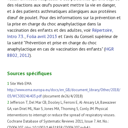
des réactions aux œufs pouvant mettre la vie en danger,
et à des patients asthmatiques allergiques aux protéines
d’œuf de poulet. Pour des informations sur la prévention et
la prise en charge du choc anaphylactique dans la
vaccination des enfants et des adultes, voir
Répertoire,
Intro 7.3
.,
Folia avril 2013
et l'avis du Conseil supérieur de
la santé "Prévention et prise en charge du choc
anaphylactique en cas de vaccination des enfants" (
HGR
8802, 2012
).
Sources spécifiques
1
Site Web EMA
http://www.ema.europa.eu/docs/en_GB/document_library/Other/2018/
03/WC500246403.pdf
(document de26/4/2018)
2
Jefferson T, Del Mar CB, Dooley L, Ferroni E, Al-Ansary LA, Bawazeer
GA, van Driel ML, Nair S, Jones MA, Thorning S, Conly JM. Physical
interventions to interrupt or reduce the spread of respiratory viruses.
Cochrane Database of Systematic Reviews 2011, Issue 7. Art. No.:
CD006207. (doi: 10.1002/14651858.CD006207.pub4.)