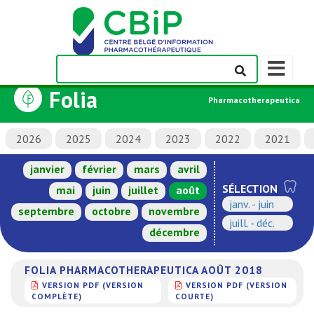
Afficher/m
la
Folia
barre
Pharmacotherapeutica
de
navigation
2026
2025
2024
2023
2022
2021
janvier
février
mars
avril
SÉLECTION
mai
juin
juillet
août
janv. - juin
septembre
octobre
novembre
juill. - déc.
décembre
FOLIA PHARMACOTHERAPEUTICA AOÛT 2018
VERSION PDF (VERSION
VERSION PDF (VERSION
COMPLÈTE)
COURTE)