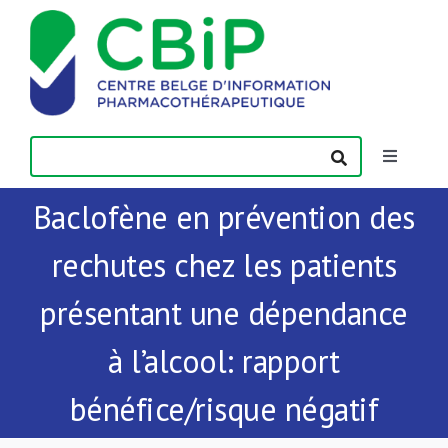
Passer
au
contenu
Toggle
Navigatio
Baclofène en prévention des
Actualités
rechutes chez les patients
Publications
présentant une dépendance
Formations
à l’alcool: rapport
bénéfice/risque négatif
Contact