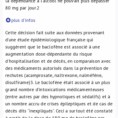
la dépendance à l’alcool ne pouvait plus dépasser
80 mg par jour.
2
plus d'infos
Cette décision fait suite aux données provenant
d’une étude épidémiologique française qui
suggèrent que le baclofène est associé à une
augmentation dose-dépendante du risque
d’hospitalisation et de décès, en comparaison avec
des médicaments autorisés dans la prévention de
rechutes (acamprosate, naltrexone, nalméfène,
disulfirame)
3
. Le baclofène était associé à un plus
grand nombre d’intoxications médicamenteuses
(entre autres par des hypnotiques et sédatifs) et à
un nombre accru de crises épileptiques et de cas de
décès dits “inexpliqués”. Ceci a surtout été constaté
à partir de la dose de 180 mg de baclofène par