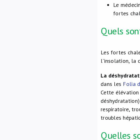
Le médecin
fortes chal
Quels sont
Les fortes chal
l'insolation, la
La déshydratat
dans les
Folia 
Cette élévation
déshydratation) 
respiratoire, tr
troubles hépati
Quelles so