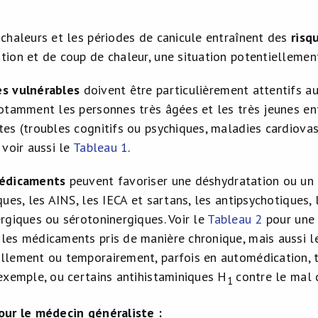
 chaleurs et les périodes de canicule entraînent des
risq
tion et de coup de chaleur, une situation potentiellemen
es vulnérables
doivent être particulièrement attentifs a
notamment les personnes très âgées et les très jeunes en
tes (troubles cognitifs ou psychiques, maladies cardiovas
 voir aussi le
Tableau 1
.
édicaments
peuvent favoriser une déshydratation ou un 
iques, les AINS, les IECA et sartans, les antipsychotiques
ergiques ou sérotoninergiques. Voir le
Tableau 2
pour une 
les médicaments pris de manière chronique, mais aussi l
llement ou temporairement, parfois en automédication, t
 exemple, ou certains antihistaminiques H
contre le mal 
1
our le médecin généraliste :