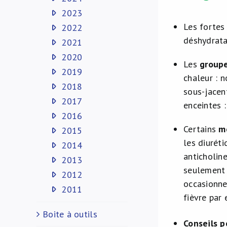
2023
Les fortes
2022
déshydrata
2021
2020
Les
group
2019
chaleur : 
2018
sous-jacen
2017
enceintes :
2016
Certains
m
2015
les diurét
2014
anticholin
2013
seulement 
2012
occasionne
2011
fièvre par
Boite à outils
Conseils p