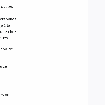
troubles
personnes
(où la
sque chez
ques.
ison de
ique
es non