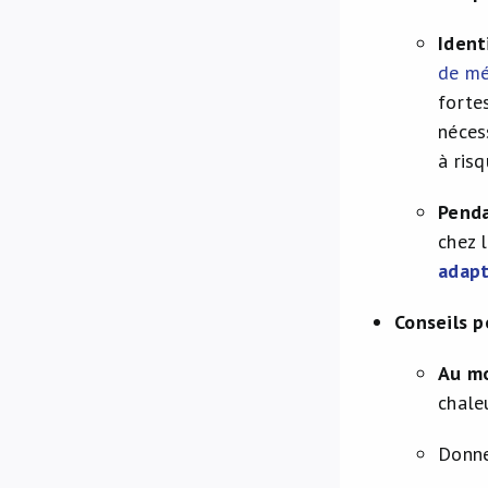
Ident
de mé
forte
néces
à risq
Penda
chez 
adap
Conseils 
Au mo
chale
Donne