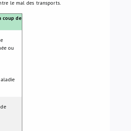
tre le mal des transports.
n coup de
se
hée ou
maladie
 de