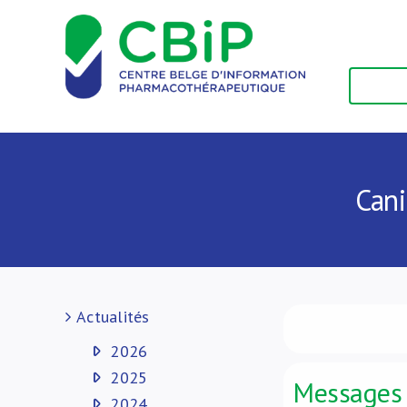
Passer
au
contenu
Cani
Actualités
2026
2025
Messages 
2024