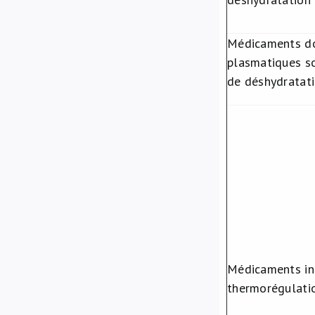
Médicaments do
plasmatiques so
de déshydratat
Médicaments int
thermorégulati