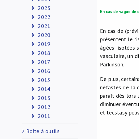
2023
En cas de vague de c
2022
2021
En cas de (prévi
2020
présentent le ri
2019
âgées isolées s
2018
vasculaire, un d
2017
Parkinson.
2016
De plus, certai
2015
néfastes de la c
2014
paraît dès lors
2013
diminuer éventu
2012
et l’ecstasy pe
2011
Boite à outils