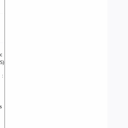
c
S)
 :
s