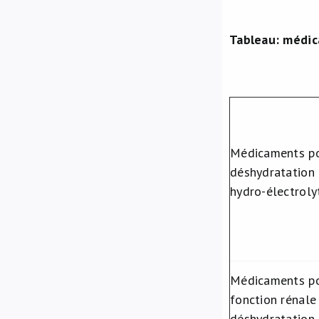
Tableau: médic
Médicaments po
déshydratation 
hydro-électroly
Médicaments po
fonction rénale
déshydratation