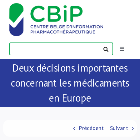
Passer
au
contenu
Toggle
Navigatio
Deux décisions importantes
Actualités
concernant les médicaments
Publications
en Europe
Formations
Contact
Précédent
Suivant