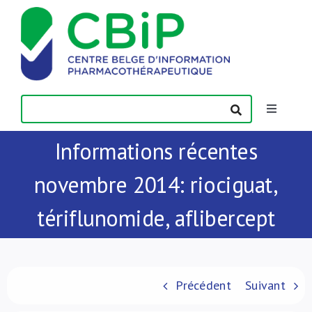
Passer
au
contenu
Toggle
Navigatio
Informations récentes
Actualités
novembre 2014: riociguat,
Publications
tériflunomide, aflibercept
Formations
Contact
Précédent
Suivant