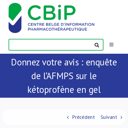
Passer
au
contenu
Toggle
Navigatio
Donnez votre avis : enquête
Actualités
de l’AFMPS sur le
Publications
kétoprofène en gel
Formations
Contact
Précédent
Suivant