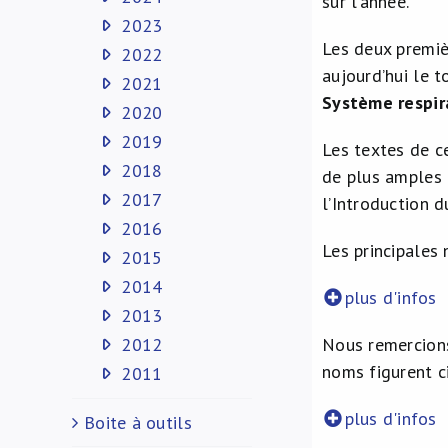
sur l’année.
2023
Les deux premièr
2022
aujourd’hui le t
2021
Système respir
2020
2019
Les textes de c
2018
de plus amples 
2017
l’Introduction d
2016
Les principales 
2015
2014
plus d'infos
2013
2012
Nous remercions
noms figurent c
2011
plus d'infos
Boite à outils