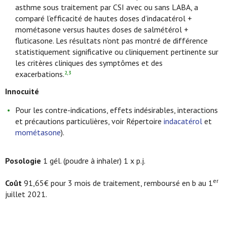
asthme sous traitement par CSI avec ou sans LABA, a
comparé l’efficacité de hautes doses d’indacatérol +
mométasone versus hautes doses de salmétérol +
fluticasone. Les résultats n’ont pas montré de différence
statistiquement significative ou cliniquement pertinente sur
les critères cliniques des symptômes et des
exacerbations.
2,3
Innocuit
é
Pour les contre-indications, effets indésirables, interactions
et précautions particulières, voir Répertoire
indacatérol
et
mométasone
).
Posologie
1 gél. (poudre à inhaler) 1 x p.j.
er
Coût
91,65€ pour 3 mois de traitement, remboursé en b au 1
juillet 2021.