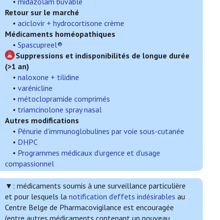
•
midazolam buvable
Retour sur le marché
•
aciclovir + hydrocortisone crème
Médicaments homéopathiques
•
Spascupreel®
Suppressions et indisponibilités de longue durée
(>1 an)
•
naloxone + tilidine
•
varénicline
•
métoclopramide comprimés
•
triamcinolone spray nasal
Autres modifications
•
Pénurie d’immunoglobulines par voie sous-cutanée
•
DHPC
•
Programmes médicaux d’urgence et d’usage
compassionnel
▼:
médicaments soumis à une surveillance particulière
et pour lesquels la
notification d’effets indésirables
au
Centre Belge de Pharmacovigilance est encouragée
(entre autres médicaments contenant un nouveau