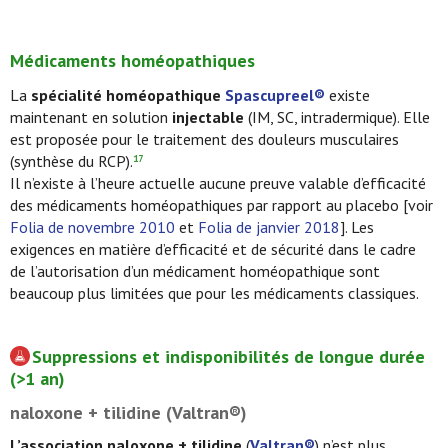
Médicaments homéopathiques
La
spécialité homéopathique
Spascupreel®
existe
maintenant en solution
injectable
(IM, SC, intradermique). Elle
est proposée pour le traitement des douleurs musculaires
(synthèse du RCP).
17
Il n’existe à l’heure actuelle aucune preuve valable d’efficacité
des médicaments homéopathiques par rapport au placebo [voir
Folia de novembre 2010
et
Folia de janvier 2018
]. Les
exigences en matière d’efficacité et de sécurité dans le cadre
de l’autorisation d’un médicament homéopathique sont
beaucoup plus limitées que pour les médicaments classiques.
Suppressions et indisponibilités de longue durée
(>1 an)
naloxone + tilidine (Valtran®)
L’association naloxone + tilidine
(
Valtran®
) n’est plus