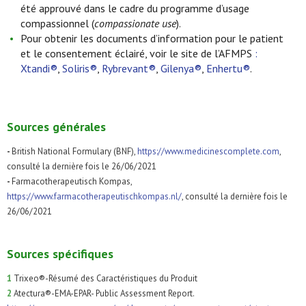
été approuvé dans le cadre du programme d’usage
compassionnel (
compassionate use
).
Pour obtenir les documents d’information pour le patient
et le consentement éclairé, voir le site de l’AFMPS
:
Xtandi®
,
Soliris®
,
Rybrevant®
,
Gilenya®
,
Enhertu®
.
Sources générales
-
British National Formulary (BNF),
https://www.medicinescomplete.com
,
consulté la dernière fois le 26/06/2021
-
Farmacotherapeutisch Kompas,
https://www.farmacotherapeutischkompas.nl/
, consulté la dernière fois le
26/06/2021
Sources spécifiques
1
Trixeo®-Résumé des Caractéristiques du Produit
2
Atectura®-EMA-EPAR- Public Assessment Report.