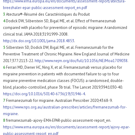
https://www.ema.europa.eu/en/documents/assessment-report/atectura-
breezhaler-epar-public-assessment-report_en.pdf
3
Atectura®-Résumé des Caractéristiques du Produit
4
Dodick DW, Silberstein SD, Bigal ME, et al. Effect of fremanezumab
compared with placebo for prevention of episodic migraine: A randomized
clinical trial. JAMA 2018;319:1999-2008.
http://dx.doi.org/10.1001/jama.2018.4853
.
5
Silberstein SD, Dodick DW, Bigal ME, et al. Fremanezumab for the
Preventive Treatment of Chronic Migraine. New England Journal of Medicine
2017;377:2113-22.
http://www.nejm.org/doi/full/10.1056/NEJMoa1709038
.
6
Ferrari MD, Diener HC, Ning X, et al. Fremanezumab versus placebo for
migraine prevention in patients with documented failure to up to four
migraine preventive medication classes (FOCUS): a randomised, double-
blind, placebo-controlled, phase 3b trial. The Lancet 2019;394:1030-40.
https://doi.org/10.1016/S0140-6736(19)31946-4
.
7
Fremanezumab for migraine. Australian Prescriber 2020;43:68-9.
https://www.nps.org.au/australian-prescriber/articles/fremanezumab-for-
migraine
.
8
fremanezumab-ajovy-EMA-EPAR-public-assessment-report_en.
https://www.ema.europa.eu/en/documents/assessment-report/ajovy-epar-
public-assessment-report_en.pdf