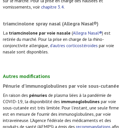
sur le marché. Pour la prise en charge des nausées et
vomissements, voir
chapitre 3.4
.
triamcinolone spray nasal (Allegra Nasal®)
La
triamcinolone par voie nasale
(
Allegra Nasal®
) est
retirée du marché. Pour la prise en charge de la rhino-
conjonctivite allergique,
d’autres corticostéroïdes
par voie
nasale sont disponibles.
Autres modifications
Pénurie d’immunoglobulines par voie sous-cutanée
En raison des
pénuries
de plasma liées à la pandémie de
COVID-19, la disponibilité des
immunoglobulines
par voie
sous-cutanée est très limitée. Pour l’instant, une seule firme
est en mesure de fournir des immunoglobulines, par voie
intraveineuse. L’Agence fédérale des médicaments et des
produits de santé (AFMPS) a émis des
recommandations
afin