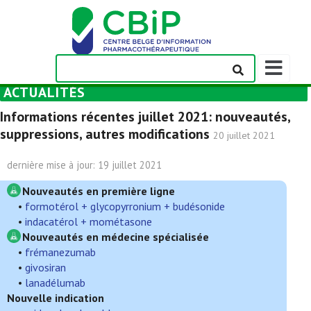
Afficher/m
la
ACTUALITÉS
barre
de
Informations récentes juillet 2021: nouveautés,
navigation
suppressions, autres modifications
20 juillet 2021
dernière mise à jour: 19 juillet 2021
Nouveautés en première ligne
•
formotérol + glycopyrronium + budésonide
•
indacatérol + mométasone
Nouveautés en médecine spécialisée
•
frémanezumab
•
givosiran
•
lanadélumab
Nouvelle indication