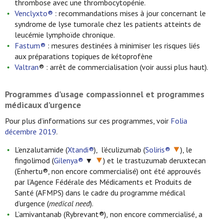
thrombose avec une thrombocytopénie.
Venclyxto®
: recommandations mises à jour concernant le
syndrome de lyse tumorale chez les patients atteints de
leucémie lymphoïde chronique.
Fastum®
: mesures destinées à minimiser les risques liés
aux préparations topiques de kétoprofène
Valtran
® : arrêt de commercialisation (voir aussi plus haut).
Programmes d’usage compassionnel et programmes
médicaux d’urgence
Pour plus d’informations sur ces programmes, voir
Folia
décembre 2019
.
L’enzalutamide (
Xtandi®
), l’éculizumab (
Soliris®
), le
fingolimod (
Gilenya®
▼
) et le trastuzumab deruxtecan
(Enhertu®, non encore commercialisé) ont été approuvés
par l’Agence Fédérale des Médicaments et Produits de
Santé (AFMPS) dans le cadre du programme médical
d’urgence (
medical need
).
L’amivantanab (Rybrevant®),
non encore commercialisé, a