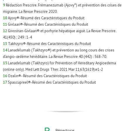
9
Rédaction Prescrire. Frémanezumab (Ajovy°) et prévention des crises de
migraine. La Revue Prescrire 2020.
10
Ajovy®-Résumé des Caractéristiques du Produit
11
Givlaari®-Résumé des Caractéristiques du Produit
12
Givosiran-Givlaari® et porhyrie hépatique aiguë. La Revue Prescrire.
41(450) ; 249 : 1-4
13
Takhzyro®-Résumé des Caractéristiques du Produit
14
Lanadélumab (Takhzyro®) et prévention au long cours des crises
d’angio-œdème héréditaire. La Revue Prescrire 40 (442) : 568-70.
15
Lanadelumab (Takhzyro) for Prevention of Hereditary Angioedema
(online only). Med Lett Drugs Ther. 2021 Mar 11;63(1619):e1-2
16
Ozalin®- Résumé des Caractéristiques du Produit
17
Spascupreel®-Résumé des Caractéristiques du Produit
Répertoire