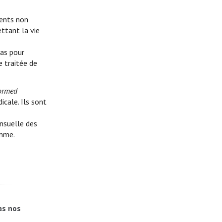
ents non
ttant la vie
as pour
e traitée de
ormed
cale. Ils sont
nsuelle des
amme.
as nos