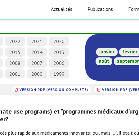
Actualités
Publications
Form
2022
2021
2020
janvier
février
2015
2014
2013
août
septemb
2008
2007
2006
2001
2000
1999
VERSION PDF (VERSION COMPLÈTE)
VERSION PDF (VER
nate use programs) et "programmes médicaux d’urg
er?
"Accès plus rapide aux médicaments innovants: oui, mais … ", il était q