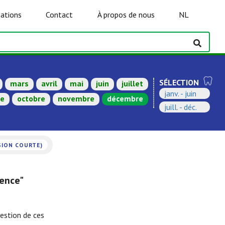
ations
Contact
À propos de nous
NL
SÉLECTION
mars
avril
mai
juin
juillet
janv. - juin
re
octobre
novembre
décembre
juill. - déc.
SION COURTE)
ence"
uestion de ces