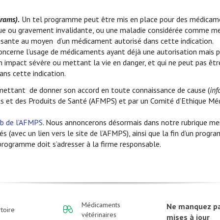
rams).
Un tel programme peut être mis en place pour des médicam
que ou gravement invalidante, ou une maladie considérée comme me
aisante au moyen d’un médicament autorisé dans cette indication.
ncerne l’usage de médicaments ayant déjà une autorisation mais p
nt un impact sévère ou mettant la vie en danger, et qui ne peut pas êtr
ns cette indication.
rmettant de donner son accord en toute connaissance de cause (
inf
s et des Produits de Santé (AFMPS) et par un Comité d’Ethique Médi
eb de l’AFMPS
. Nous annoncerons désormais dans notre rubrique me
(avec un lien vers le site de l’AFMPS), ainsi que la fin d’un progr
programme doit s’adresser à la firme responsable.
Médicaments
Ne manquez p
toire
vétérinaires
mises à jour