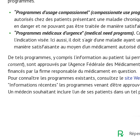
programmes.
“Programmes d’usage compassionnel” (compassionate use prog
autorisés chez des patients présentant une maladie chroni
en danger et ne pouvant pas être traitée de manière satisf
“Programmes médicaux d’urgence” (medical need programs).
Co
l’indication visée. Ici aussi, il doit s’agir d’une maladie aya
manière satisfaisante au moyen d’un médicament autorisé da
De tels programmes, y compris l’information au patient lui pe
consent
), sont approuvés par l’Agence Fédérale des Médicament
financés par la firme responsable du médicament en question.
Pour connaître les programmes existants, consultez le
site W
"Informations récentes" les programmes venant d’être approuvés 
Un médecin souhaitant inclure l’un de ses patients dans un tel 
Réper