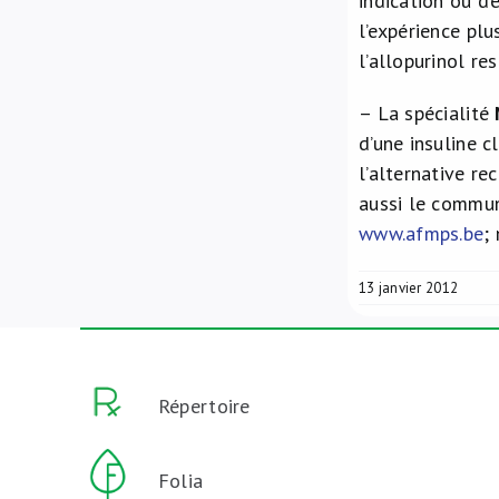
indication ou d’
l’expérience plu
l’allopurinol re
– La spécialité
d’une insuline c
l’alternative r
aussi le commun
www.afmps.be
;
13 janvier 2012
Répertoire
Folia