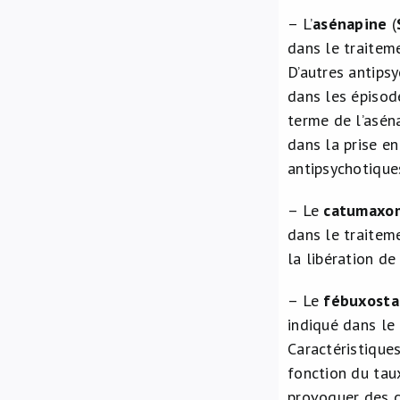
– L’
asénapine
(
dans le traitem
D’autres antipsy
dans les épisod
terme de l’aséna
dans la prise e
antipsychotique
– Le
catumaxo
dans le traitem
la libération de
– Le
fébuxosta
indiqué dans le
Caractéristiques
fonction du taux
provoquer des c