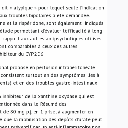
 dit « atypique » pour lequel seule l’indication
aux troubles bipolaires a été demandée.
apine et la rispéridone, sont également indiqués
étude permettant d’évaluer l’efficacité à long
r rapport aux autres antipsychotiques utilisés
 sont comparables à ceux des autres
nhibiteur du CYP2D6.
lonal proposé en perfusion intrapéritonéale
es consistent surtout en des symptômes liés à
ments) et en des troubles gastro-intestinaux.
un inhibiteur de la xanthine oxydase qui est
mentionnée dans le Résumé des
t de 80 mg p.j. en 1 prise, à augmenter en
né que la mobilisation des dépôts d’urate peut
ment préventif par un anti-inflammatoire non