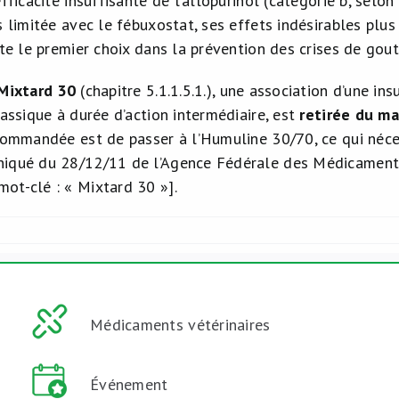
efficacité insuffisante de l’allopurinol (catégorie b, selon 
s limitée avec le fébuxostat, ses effets indésirables plu
ste le premier choix dans la prévention des crises de gout
Mixtard 30
(chapitre 5.1.1.5.1.), une association d’une in
lassique à durée d’action intermédiaire, est
retirée du m
ecommandée est de passer à l’Humuline 30/70, ce qui néces
iqué du 28/12/11 de l’Agence Fédérale des Médicaments
 mot-clé : « Mixtard 30 »].
Médicaments vétérinaires
Événement