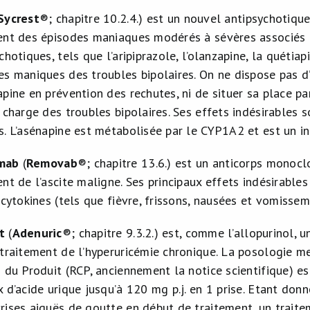
Sycrest
®
; chapitre 10.2.4.) est un nouvel antipsychotique
ent des épisodes maniaques modérés à sévères associés 
chotiques, tels que l’aripiprazole, l’olanzapine, la quéti
es maniques des troubles bipolaires. On ne dispose pas d’
pine en prévention des rechutes, ni de situer sa place pa
n charge des troubles bipolaires. Ses effets indésirables
s. L’asénapine est métabolisée par le CYP1A2 et est un i
mab
(
Removab
®
; chapitre 13.6.) est un anticorps monoc
ent de l’ascite maligne. Ses principaux effets indésirabl
 cytokines (tels que fièvre, frissons, nausées et vomisse
t
(
Adenuric
®
; chapitre 9.3.2.) est, comme l’allopurinol, 
 traitement de l’hyperuricémie chronique. La posologie 
 du Produit (RCP, anciennement la notice scientifique) es
 d’acide urique jusqu’à 120 mg p.j. en 1 prise. Etant don
rises aiguës de goutte en début de traitement, un traite