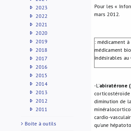
Pour les « Infor
2023
mars 2012.
2022
2021
2020
2019
: médicament à 
2018
médicament biol
indésirables au
2017
2016
2015
2014
-L’
abiratérone 
2013
corticostéroïde
2012
diminution de l
2011
minéralocorticoï
cardio-vasculair
Boite à outils
qu’une hépatoto