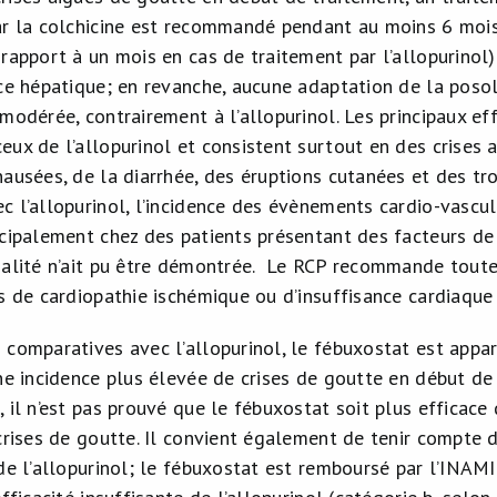
ar la colchicine est recommandé pendant au moins 6 mois 
 rapport à un mois en cas de traitement par l’allopurinol
ce hépatique; en revanche, aucune adaptation de la posol
modérée, contrairement à l’allopurinol. Les principaux ef
eux de l’allopurinol et consistent surtout en des crises 
nausées, de la diarrhée, des éruptions cutanées et des t
c l’allopurinol, l’incidence des évènements cardio-vascul
ncipalement chez des patients présentant des facteurs de 
salité n’ait pu être démontrée. Le RCP recommande toutef
ts de cardiopathie ischémique ou d’insuffisance cardiaque
comparatives avec l’allopurinol, le fébuxostat est appar
une incidence plus élevée de crises de goutte en début de
 il n’est pas prouvé que le fébuxostat soit plus efficace
 crises de goutte. Il convient également de tenir compte
de l’allopurinol; le fébuxostat est remboursé par l’INAMI